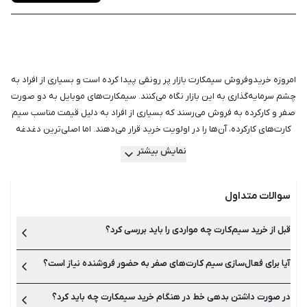
امروزه خریدوفروش سیمکارت بازار پر رونقی پیدا کرده است و بسیاری از افراد به
چشم سرمایه‌گذاری به این بازار نگاه می‌کنند. سیمکارت‌های موبایل به دو صورت
صفر و کارکرده به فروش می‌رسند که بسیاری از افراد به دلیل قیمت مناسب سیم
کارت‌های کارکرده، آن‌ها را در اولویت خرید قرار می‌دهند. اما اصلی‌ترین دغدغه
هنگام خرید سیم کارت کارکرده این است که ممکن است مجبور باشید به کسانی
نمایش بیشتر
که با خط شما تماس می‌گیرند و به دنبال مالک پیشین هستند، پاسخ دهید. اگر
با این موضوع مشکل دارید بهتر است به فکر خرید سیم کارت صفر باشید.
سوالات متداول
راه‌حل دیگر این است که به دنبال سیمکارتی باشید که مدت زمان زیاد خاموش
است و دیگر کسی با آن تماس نمی‌گیرد. علاوه بر بررسی صفر یا کارکرده بودن
سیمکارت باید مواردی مانند تعیین قیمت، استعلام خط و پرداخت بدهی پیشین
قبل از خرید سیم‌کارت چه مواردی را باید بررسی کرد؟
را نیز در نظر بگیرید. بدهی سیم کارت را استعلام کنید و مطمئن شوید که مالک
قبلی، هزینه قبض خود را پرداخت کرده است. برخی از مالکین، قبض خط موبایل
آیا برای فعال‌سازی سیم کارت‌های صفر به حضور فروشنده نیاز است؟
تعیین قیمت، استعلام خط، بررسی صفر یا کارکرده بودن و پرداخت
بدهی پیشین از مهم‌ترین اقدامات قبل از خرید سیم کارت است.
خود را به صورت قسطی پرداخت می‌کنند. اگر در هنگام خرید به چنین موضوعی
برخوردید باید مبلغ قبض را از قیمت کل کسر نمائید یا می‌توانید از مالک
در صورت داشتن بدهی خط در هنگام خرید سیمکارت چه باید کرد؟
برای سیم کارت‌های صفری که کارت فعال‌سازی دارند نیازی به حضور