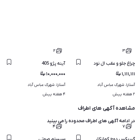
۲
۳
چراغ جلو و عقب ال نود
آینه پژو 405
۱۰,۰۰۰,۰۰۰
۱,۱۱۱,۱۱۱
آستارا، شهرک عباس آباد
آستارا، شهرک عباس آباد
۲ هفته پیش
۴ هفته پیش
مشاهده آگهی های اطراف
در ادامه آگهی های
اطراف محدوده
را می بینید
۴
۷
گیربکس دوج کمانکار
سیستم صوتی