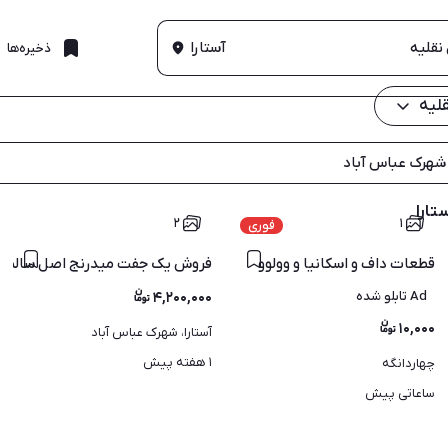
آستارا
ذخیره‌ها
لیه
شهرک عباس آباد
تارا
۲
۱
فوری
قطعات داف و اسکانیا و وولوو
فروش یک جفت میدرنج اصل سالم 
Ad تابلو شده
۴,۲۰۰,۰۰۰
۱۰,۰۰۰
آستارا، شهرک عباس آباد
۱ هفته پیش
چهاردانگه
ساعاتی پیش