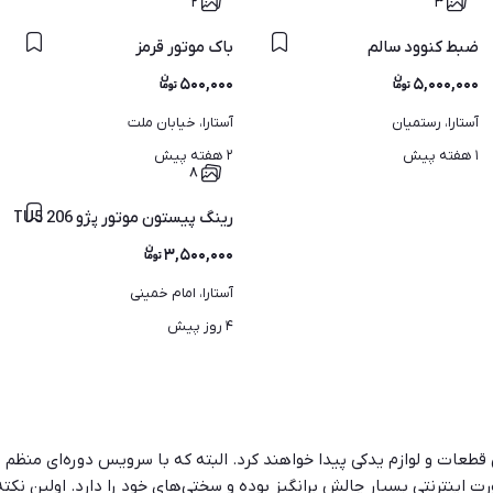
۲
۳
 متحرک هم هست
ضبط کنوود سالم
باک موتور قرمز
۵۰۰,۰۰۰
۵,۰۰۰,۰۰۰
آستارا، رستمیان
آستارا، خیابان ملت
۱ هفته پیش
۲ هفته پیش
۸
رینگ پیستون موتور پژو 206 TU5 پرو 206 TU3 و پراید یورو 4 ریک
۳,۵۰۰,۰۰۰
آستارا، امام خمینی
۴ روز پیش
 قطعات و لوازم یدکی پیدا خواهند کرد. البته که با سرویس دوره‌ای منظم 
ینترنتی بسیار چالش برانگیز بوده و سختی‌های خود را دارد. اولین نکته 