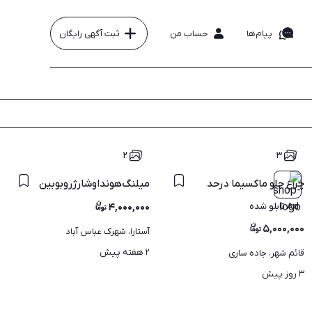
پیام‌ها
حساب من
ثبت آگهی رایگان
۲
۳
بت شرط
چراغ جلو ماکسیما درحد
میلنگ‌هوندا‌و‌شارژر‌وبوبین
Ad تابلو شده
۴,۰۰۰,۰۰۰
۵,۰۰۰,۰۰۰
آستارا، شهرک عباس آباد
۲ هفته پیش
قائم شهر، جاده ساری
۳ روز پیش