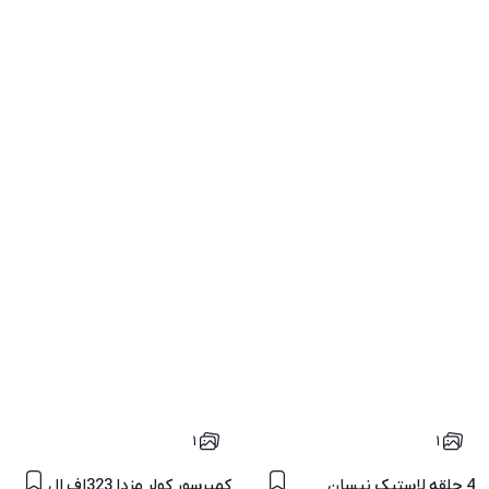
۱
۱
4 حلقه لاستیک نیسان
کمپرسور کولر مزدا 323اف ال