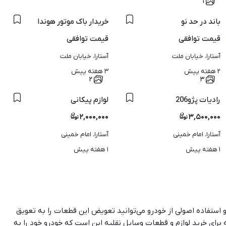
۱
باند در حد نو
خریدار باک موتور هوندا
قیمت
توافقی
قیمت
توافقی
آستارا، خیابان ملت
آستارا، خیابان ملت
۲ هفته پیش
۳ هفته پیش
۲
۳
رادیات پژو206
لوازم پیکانی
۲,۰۰۰,۰۰۰
۳,۵۰۰,۰۰۰
آستارا، امام خمینی
آستارا، امام خمینی
۱ هفته پیش
۱ هفته پیش
و استفاده اصولی از خودرو می‌توانید تعویض این قطعات را به تعویق
برای خرید لوازم و قطعات وسایل نقلیه این است که خودرو خود را به