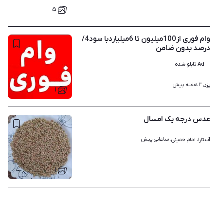
۵
وام فوری از100میلیون تا 6میلیاردبا سود4/
درصد بدون ضامن
Ad تابلو شده
۲ هفته پیش
یزد، 
۱
عدس درجه یک امسال
ساعاتی پیش
آستارا، امام خمینی، 
۱