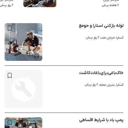
۸
۲ هفته پیش
۲ روز پیش
لوله بازکنی استارا و حومع
۲ روز پیش
آستارا، خیابان ملت، 
۱
خاک‌باغی‌برای‌باغات‌کاشت‌
۲ روز پیش
آستارا، عنبران محله، 
پمپ باد با شرایط اقساطی