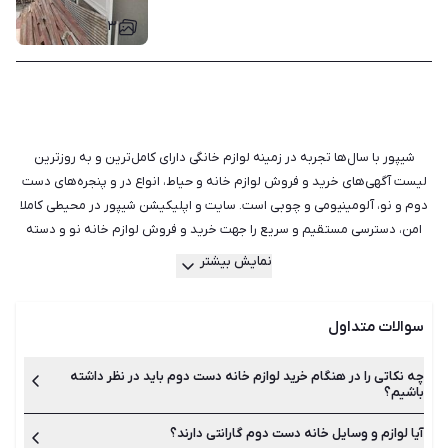
۳
شیپور با سال‌ها تجربه در زمینه لوازم خانگی دارای کامل‌ترین و به روزترین
لیست آگهی‌های خرید و فروش لوازم خانه و حیاط، انواع در و پنجره‌های دست
دوم و نو، آلومینیومی و چوبی است. سایت و اپلیکیشن شیپور در محیطی کاملا
امن، دسترسی مستقیم و سریع را جهت خرید و فروش لوازم خانه نو و دسته
دوم فراهم می‌سازد. امروزه استفاده از وسایل دست دوم منزل و حیاط بیش از
نمایش بیشتر
پیش شده است و اولین دلیلی که هر کسی به سراغ آن‌ها می‌رود، قیمت است.
مطمئنا قیمت لوازم دست دوم نسبت به اجناس نو پایین‌تر است. اگر شما برای
سوالات متداول
مدت کوتاهی قصد استفاده از وسیله‌ای را دارید، یا مورد خاصی با کارکرد کم و
ظاهری مناسب در شیپور پیدا کرده‌اید، بی‌شک خرید دست دوم و کارکرده آن
منطقی‌تر است. علاوه بر هزینه مواردی هم‌چون جلوگیری از یکنواختی و دلزدگی،
چه نکاتی را در هنگام خرید لوازم خانه دست دوم باید در نظر داشته
باشیم؟
کمک به محیط زیست و دسترسی به کیفیت‌های بهتر هر محصول از مهم‌ترین
مزایای خرید لوازم خانه و حیاط دست دوم است. اما هنگام خرید وسایل دست
آیا لوازم و وسایل خانه دست دوم گارانتی دارند؟
بهتر است قیمت نو کالای مورد نظر خود را بدانید تا قادر باشید به
دوم منزل باید نکات زیادی را در نظر داشته باشید. زیرا این کار می‌تواند معایبی