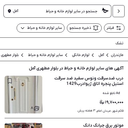
آمل
فیلتر
ذخیره جستجو
سایر لوازم خانه و حیاط
تشک
مازندران
آمل
لوازم خانگی
سایر لوازم خانه و حیاط
بلوار مطهری
آگهی های سایر لوازم خانه و حیاط در بلوار مطهری آمل
درب ضدسرقت ونوس سفید ضد سرقت
استیل پنجره اتاق ژیوادرب1429
Ad تابلو شده
۱۹,۷۰۰,۰۰۰
۸
۳ هفته پیش
قائم شهر، میدان امام، 
موتور برق جیانگ دانگ