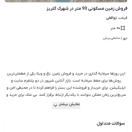
فروش زمین مسکونی 90 متر در شهرک گلریز
توافقی
قیمت
۹۰
متر
ساعاتی پیش
ابهر | 
این روزها سرمایه گذاری در خرید و فروش زمین، باغ و ویلا یکی از مطمئن‌ترین
روش‌ها برای حفظ سرمایه است. بازار آنلاین شیپور در دو پلتفرم سایت و
اپلیکیشن، برای خریدار و فروشنده این بستر را فراهم کرده تا در محیطی امن و
سریع‌ترین زمان ممکن بتوانند با یکدیگر ارتباط برقرار کنند. بی شک برای خرید و
فروش زمین مسکونی، زمین کشاورزی یا صنعتی، باغ، باغچه و ویلا به مشاورین
نمایش بیشتر
با تجربه‌ای نیاز دارید که از دانش کافی در امور سرمایه‌گذاری نیز برخوردار باشند.
با جست‌وجو در شیپور می‌توانید بهترین و نزدیک‌ترین مشاوران املاک را پیدا
سوالات متداول
کرده و با خیالی راحت معامله کنید. شیپور با سال‌ها تجربه در امور زمین و باغ
می‌تواند در تمام طول این مسیر همراه شما باشد و تجربه‌ای متفاوت را برای شما