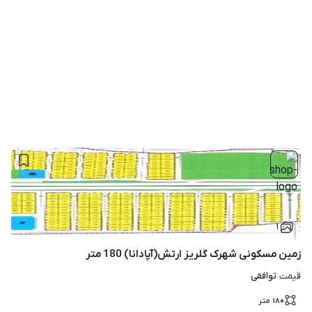
۱
زمین مسکونی شهرک گلریز ارتش(آپادانا) 180 متر
توافقی
قیمت
۱۸۰
متر