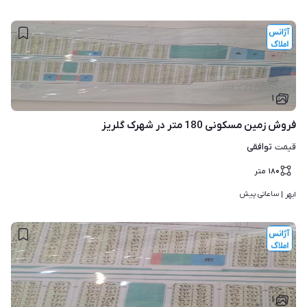
۱
فروش زمین مسکونی 180 متر در شهرک گلریز
توافقی
قیمت
۱۸۰
متر
ساعاتی پیش
ابهر | 
۱