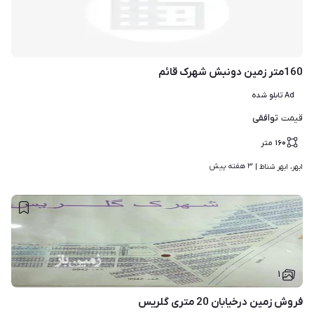
160متر زمین دونبش شهرک قائم
Ad تابلو شده
توافقی
قیمت
۱۶۰
متر
۳ هفته پیش
ابهر، ابهر شناط | 
۱
فروش زمین درخیابان 20 متری گلریس