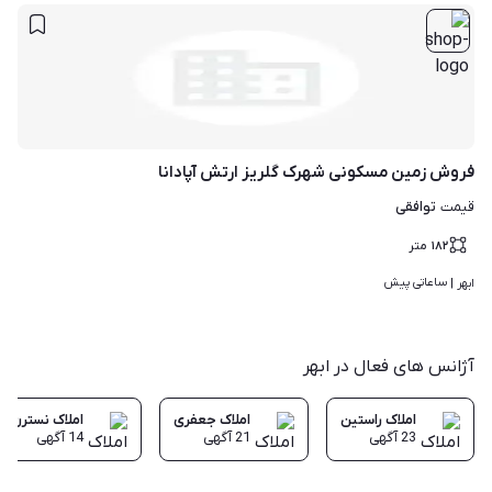
فروش زمین مسکونی شهرک گلریز ارتش آپادانا
توافقی
قیمت
۱۸۲
متر
ساعاتی پیش
ابهر | 
آژانس های فعال در ابهر
املاک راستین
املاک جعفری
املاک نسترن
23
آگهی
21
آگهی
14
آگهی