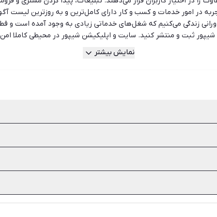
وت را در اختیار کاربران قرار می‌دهند. تبلیغات، پیدا کردن مشتری و ف
به در امور خدمات و کسب و کار دارای کامل‌ترین و به روزترین لیست آگهی
انی زندگی می‌کنیم که شغل‌های خدماتی زیادی به وجود آمده است و قطعا
در شیپور ثبت و منتشر کنید. سایت و اپلیکیشن شیپور در محیطی کاملا ا
مانند تایپ و ترجمه، اجاره دستگاه، خرید و فروش عمده، مدل و خدمات آرا
نمایش بیشتر
کرده و بهترین و مناسب‌ترین خدمات را دریافت نمایید.
مده، آموزش و تبلیغات از جمله خدمات و کسب‌وکارهای پر درآمد هستند ک
ر این امکان را به تمامی کسب و کارها می‌دهد تا آگهی‌های خود را منتشر 
ه و وقت زیادی را از فرد می‌گیرد. هم‌چنین میزان سابقه کار و تخصص در
را میان شما و مشتری فراهم سازد.