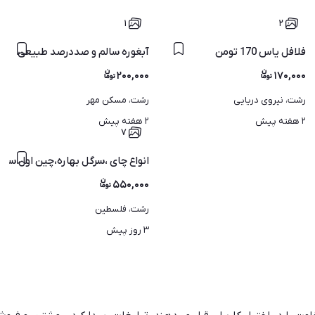
۱
۲
فلافل یاس 170 تومن
آبغوره سالم و صددرصد طبیعی
۲۰۰,۰۰۰
۱۷۰,۰۰۰
رشت، نیروی دریایی
رشت، مسکن مهر
۲ هفته پیش
۲ هفته پیش
۷
انواع چای ،سرگل بهاره،چین اول سال 1405،لاهیجا
۵۵۰,۰۰۰
رشت، فلسطین
۳ روز پیش