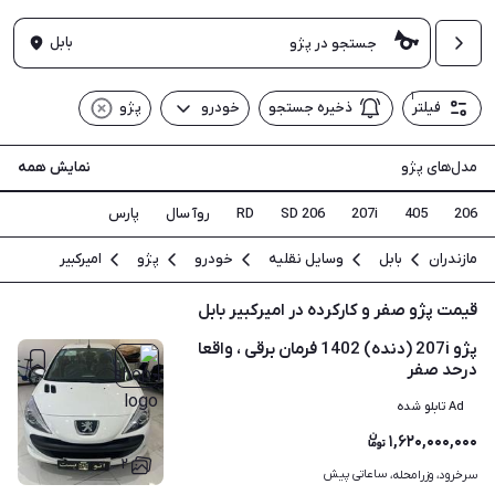
بابل
۱
فیلتر
ذخیره جستجو
خودرو
پژو
مدل‌های پژو
نمایش همه
206
405
207i
206 SD
RD
روآ سال
پارس
مازندران
بابل
وسایل نقلیه
خودرو
پژو
امیرکبیر
قیمت پژو صفر و کارکرده در امیرکبیر بابل
پژو 207i (دنده) 1402 فرمان برقی ، واقعا
درحد صفر
Ad تابلو شده
۱,۶۲۰,۰۰۰,۰۰۰
۲
ساعاتی پیش
سرخرود، وزرامحله، 