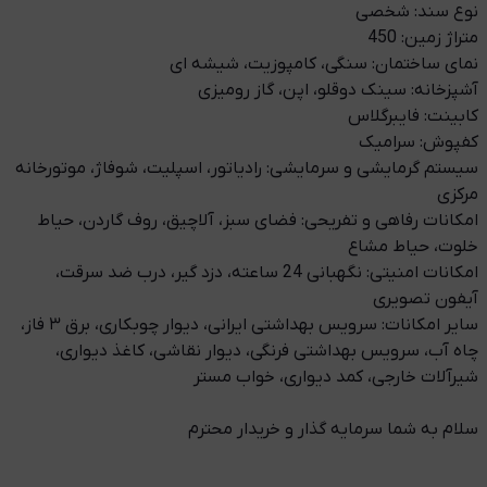
نوع سند: شخصی
متراژ زمین: 450
نمای ساختمان: سنگی، کامپوزیت، شیشه ای
آشپزخانه: سینک دوقلو، اپن، گاز رومیزی
کابینت: فایبرگلاس
کفپوش: سرامیک
سیستم گرمایشی و سرمایشی: رادیاتور، اسپلیت، شوفاژ، موتورخانه
مرکزی
امکانات رفاهی و تفریحی: فضای سبز، آلاچیق، روف گاردن، حیاط
خلوت، حیاط مشاع
امکانات امنیتی: نگهبانی 24 ساعته، دزد گیر، درب ضد سرقت،
آیفون تصویری
سایر امکانات: سرویس بهداشتی ایرانی، دیوار چوبکاری، برق ۳ فاز،
چاه آب، سرویس بهداشتی فرنگی، دیوار نقاشی، کاغذ دیواری،
شیرآلات خارجی، کمد دیواری، خواب مستر
سلام به شما سرمایه گذار و خریدار محترم