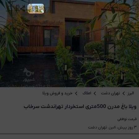
برای این آگهی یادداشت ثبت کنید.
البرز
تهران دشت
املاک
خرید و فروش ویلا
ویلا باغ مدرن 500متری استخردار تهراندشت سرخاب
قیمت
توافقی
۳ روز پیش، البرز، تهران دشت