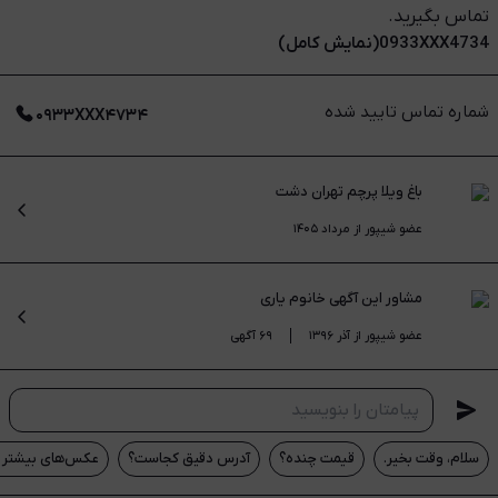
تماس بگیرید. ️
0933XXX4734(نمایش کامل)
شماره تماس تایید شده
۰۹۳۳XXX۴۷۳۴
باغ ویلا پرچم تهران دشت
عضو شیپور از مرداد ۱۴۰۵
مشاور این آگهی
خانوم یاری
عضو شیپور از آذر ۱۳۹۶
۶۹ آگهی
سلام، وقت بخیر.
قیمت چنده؟
آدرس دقیق کجاست؟
عکس‌های بیشتر م