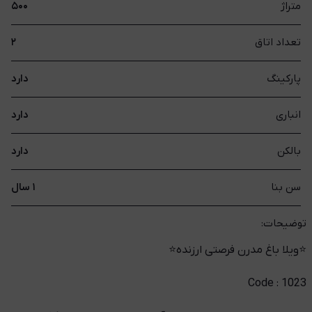
متراژ
۵۰۰
تعداد اتاق
۲
پارکینگ
دارد
انباری
دارد
بالکن
دارد
سن بنا
۱ سال
توضیحات:
⭐️ویلا باغ مدرن فرصتی ارزنده⭐️
Code : 1023