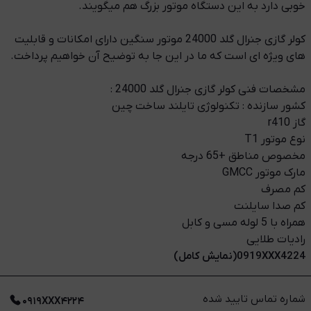
خوبی دارد به این دستگاه موتور بزرگ هم میگویند.
کولر گازی جنرال گلد 24000 موتور سنگین دارای امکانات و قابلیت
های ویژه ای است که ما در این جا به توضیح آن خواهیم پرداخت.
مشخصات فنی کولر گازی جنرال گلد 24000 :
کشور سازنده : تکنولوژی تایلند ساخت چین
گاز r410
نوع موتور T1
مخصوص مناطق +65 درجه
مارک موتور GMCC
کم مصرف
کم صدا سایلنت
همراه با 5 لوله مسی و کابل
رادیات طلایی
0919XXX4224(نمایش کامل)
شماره تماس تایید شده
۰۹۱۹XXX۴۲۲۴