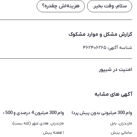
سلام، وقت بخیر.
هزینه‌اش چقدره؟
گزارش مشکل و موارد مشکوک
شناسه آگهی
:
۴۶۲۴۰۶۲۶۵
امنیت در شیپور
آگهی های مشابه
وام 300 میلیونی بدون پیش پرداخت 4 درصد
وام 300 میلیون 4 درصدی و 500 میلیون 23 دردصدی
مازندران، بابل
مازندران، هادی شهر (کله بست)، 
مرکز شهر
ساعاتی پیش
۱ هفته پیش