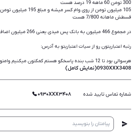
300 تومن 60 ماهه 19 درصد هست
105 میلیون تومن از روی وام کسر میشه و مبلغ 195 میلیون تومن دستت رو میگیره
قسطش ماهانه 7/800 هست
در مجموع 466 میلیون به بانک پس میدی یعنی 266 میلیون اضافه میدی
رتبه اعتباریتون رو از سیات اعتباریتو به آدرس:
هرسوالی بود تا 12 شب بنده پاسخگو هستم کمکتون میکنیم وامتون رو بگیرید.
0930XXX3408(نمایش کامل)
شماره تماس تایید شده
۰۹۳۰XXX۳۴۰۸