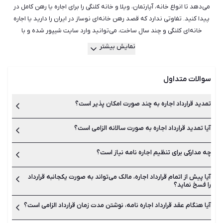
می‌دهد تا انواع خانه، آپارتمان، ویلا و خانه کلنگی را برای اجاره یا رهن کامل در
پیدا کنید. تفاوتی ندارد که قصد رهن خانه‌ای نوساز در ایران را دارید یا اجاره
خانه‌ای کلنگی و چند سال ساخت، می‌توانید وارد سایت شیپور شده و با
جست‌وجو میان هزاران آگهی فعال، مناسب‌ترین ملک را برای خود بیابید.
نمایش بیشتر
هم‌چنین می‌توانید از راهنمایی بهترین و با تجربه‌ترین مشاورین املاک در شیپور
استفاده کنید تا آن‌ها بدون اتلاف وقت و هزینه، مناسب‌ترین ملک جهت رهن یا
سوالات متداول
اجاره را به شما معرفی کنند. شیپور با سال‌ها تجربه در امور رهن و اجاره خانه و
آپارتمان در دارای کامل‌ترین و به روزترین لیست آگهی‌ها بوده و می‌تواند
همراهی مطمئن در کنار شما باشد.
تمدید قرارداد اجاره به چند صورت امکان پذیر است؟
آیا تمدید قرارداد اجاره به صورت سالانه الزامی است؟
تمدید قرارداد اجاره یا همان اجاره نامه به دو صورت تمدید دستی
میان مالک و مستاجر یا تمدید در دفاتر املاک انجام می‌شود.
چه مدارکی برای تنظیم اجاره نامه نیاز است؟
بله تمدید قرارداد اجاره نامه باید در پایان زمان آن انجام شود. بهتر
است برای جلوگیری از هرگونه مشکل، اجاره نامه رسمی در دفاتر املاک
ثبت و تمدید شوند.
آیا پیش از اتمام قرارداد اجاره، مالک می‌تواند به صورت یکجانبه قرارداد
به اصل شناسنامه و کارت ملی طرفین، اصل قرارداد اجاره نامه و اصل
را فسخ نماید؟
سند ملکی مالک نیاز است.
آیا هنگام عقد قرارداد اجاره نامه، نوشتن مدت زمان قرارداد الزامی است؟
خیر این کار امکان پذیر نیست مگر پس از ارائه دلیل قانع کننده.
مستاجر نیز می‌تواند در شورای حل اختلاف به دلیل اجبار به تخلیه اقدام
به شکایت نماید.