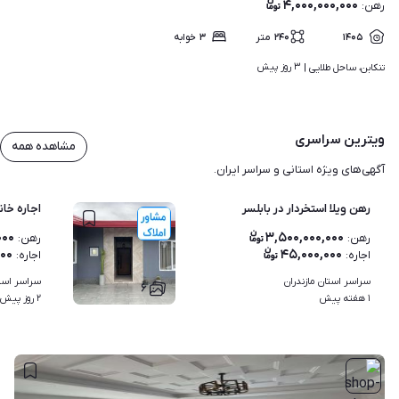
۴,۰۰۰,۰۰۰,۰۰۰
رهن
:
۱۴۰۵
۲۴۰
متر
۳
خوابه
۳ روز پیش
تنکابن، ساحل طلایی | 
ویترین سراسری
مشاهده همه
آگهی‌های ویژه استانی و سراسر ایران.
رهن ویلا استخردار در بابلسر
اجاره خانه/80متری/بازسازی شده/فقط برای دونف
۰۰۰
۳,۵۰۰,۰۰۰,۰۰۰
رهن
:
رهن
:
۰۰۰
۴۵,۰۰۰,۰۰۰
اجاره
:
اجاره
:
سراسر استان مازندران
سراسر استا
۶
۱ هفته پیش
۲ روز پیش