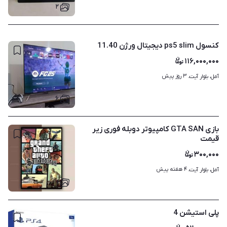
۲
کنسول ps5 slim دیجیتال ورژن 11.40
۱۱۶,۰۰۰,۰۰۰
۳ روز پیش
آمل، بلوار آیت، 
۶
بازی GTA SAN کامپیوتر دوبله فوری زیر
قیمت
۳۰۰,۰۰۰
۴ هفته پیش
آمل، بلوار آیت، 
۱
پلی استیشن 4