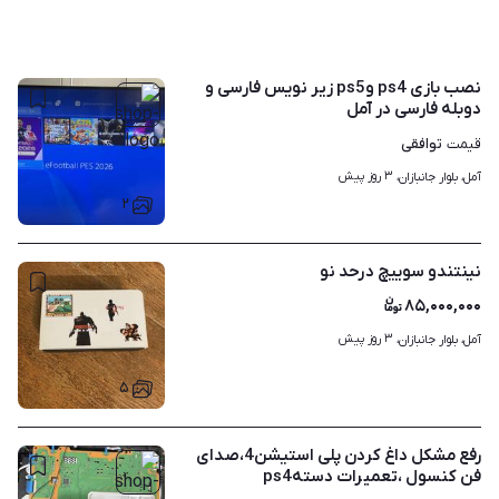
نصب بازی ps4 وps5 زیر نویس فارسی و
دوبله فارسی در آمل
توافقی
قیمت
۳ روز پیش
آمل، بلوار جانبازان، 
۲
نینتندو سوییچ درحد نو
۸۵,۰۰۰,۰۰۰
۳ روز پیش
آمل، بلوار جانبازان، 
۵
رفع مشکل داغ کردن پلی استیشن4،صدای
فن کنسول ،تعمیرات دستهps4