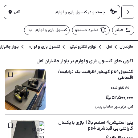
آمل
فیلتر
ذخیره جستجو
کنسول بازی و لوازم
مازندران
آمل
لوازم الکترونیکی
کنسول بازی و لوازم
بلوار جانبازا
آگهی های کنسول بازی و لوازم در بلوار جانبازان آمل
کنسولps4 کپیخور/ظرفیت یک ترابایت/
اقساطی
Ad تابلو شده
۵۲,۵۰۰,۰۰۰
۳
ساعاتی پیش
آمل، مرکز شهر، 
پلی استیشن4 اسلیم‌ با12 بازی با یکسال
گارانتی بی قیدشرط ps4