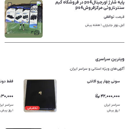
پایه شارژ اورجینالps4 در فروشگاه گیم
سنترناروئی مرکز‌فروشps4
توافقی
قیمت
۱ هفته پیش
آمل، بلوار جانبازان، 
۳
ویترین سراسری
آگهی‌های ویژه استانی و سراسر ایران.
سونی چهار پرو اکانتی
فقط دونه‌ای 30 هزار تومان! نصب ب
۳۰,۰۰۰
۴۲,۰۰۰,۰۰۰
سراسر ایران
سراسر ایرا
۴
تخفیفی
۱ روز پیش
۱ روز پیش