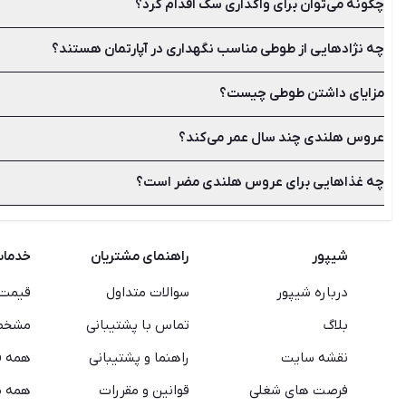
چگونه می‌توان برای واگذاری سگ اقدام کرد؟
اگر سرپرستی سگی را به عهده دارید باید همواره لیست غذاهای مضر و 
لبنیات، انگور، کشمش، شکلات، الکل و تخم‌ مرغ خام از جمله غذاه
چه نژادهایی از طوطی مناسب نگهداری در آپارتمان هستند؟
برای این کار می‌توانید از طریق سایت شیپور آگهی‌های روزانه واگذ
انتخاب کنید.
مزایای داشتن طوطی چیست؟
طوطی انواع و نژادهای گوناگونی دارد که با کمی تحقیق می‌توانید منا
کاسکو، مرغ عشق، عروس هلندی، ملنگو یا شاه طوطی، کاکادو، ماکائو
عروس هلندی چند سال عمر می‌کند؟
هوش عجیب طوطی‌ها، توانایی صحبت در بسیاری از گونه‌ها، تنوع بالا
تبدیل کرده است.
چه غذاهایی برای عروس هلندی مضر است؟
افزایش داد.
عروس هلندی‌ها نمی توانند مواد غذایی شور، شیرین، شکلات و هرگون
شیپور
راهنمای مشتریان
خدما
درباره شیپور
سوالات متداول
قیمت 
بلاگ
تماس با پشتیبانی
مشخصا
نقشه سایت
راهنما و پشتیبانی
همه ف
فرصت های شغلی
قوانین و مقررات
همه م