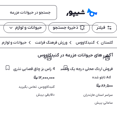
فیلتر
ذخیره جستجو
حیوانات و لوازم
گلستان
گنبدکاووس
ورزش فرهنگ فراغت
حیوانات و لوازم
آگهی های حیوانات مزرعه در گنبدکاووس
۸
۲
4 راس بز چاق قصابی نذری
فروش اردک محلی درجه یک واکسن خورده با ضمانت اردک ورامینی
Ad تابلو شده
۱۲,۰۰۰,۰۰۰
۸۶,۵۰۰
گنبدکاووس، تماس بگیرید
دقایقی پیش
سراسر استان مازندران
ساعاتی پیش