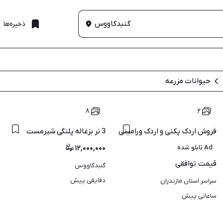
گنبدکاووس
ذخیره‌ها
حیوانات مزرعه
۸
۲
3 نر بزغاله پلنگی شیرمست
فروش اردک پکنی و اردک ورامینی مخصوص پرورش در شالیزار و باغ
Ad تابلو شده
۱۲,۰۰۰,۰۰۰
قیمت
توافقی
گنبدکاووس
دقایقی پیش
سراسر استان مازندران
ساعاتی پیش