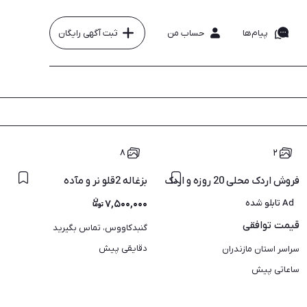
پیام‌ها
حساب من
ثبت آگهی رایگان
۸
۲
فروش اردک محلی 20 روزه و اردک 15 روزه محلی درجه یک با ضمانت
بزغاله 2قلو نر و مآده
Ad تابلو شده
۷,۵۰۰,۰۰۰
قیمت
توافقی
گنبدکاووس، تماس بگیرید
دقایقی پیش
سراسر استان مازندران
ساعاتی پیش