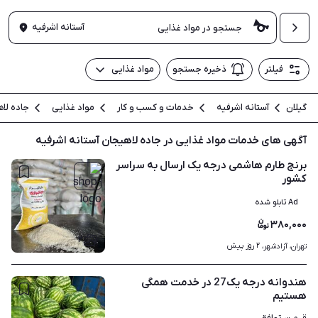
آستانه اشرفیه
فیلتر
ذخیره جستجو
مواد غذایی
گیلان
آستانه اشرفیه
خدمات و کسب و کار
مواد غذایی
جاده لا
آگهی های خدمات مواد غذایی در جاده لاهیجان آستانه اشرفیه
برنج طارم هاشمی درجه یک ارسال به سراسر
کشور
Ad تابلو شده
۳۸۰,۰۰۰
۲
۲ روز پیش
تهران، آزادشهر، 
هندوانه درجه یک27 در خدمت همگی
هستیم