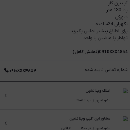
آب برق گاز..
بنا 130 متر..
شهرکی ..
نگهبان 24ساعته.
برای اطلاع بیشتر تماس بگیرید..
تهاطر با ماشین با واحد
0910XXX4854(نمایش کامل)
شماره تماس تایید شده
۰۹۱۰XXX۴۸۵۴
املاک ویلا نشین
عضو شیپور از مرداد ۱۴۰۵
مشاور این آگهی
ویلا نشین
عضو شیپور از آذر ۱۴۰۰
۶۱ آگهی