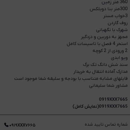
360 متر زمین
300متر بنا دوبلکس
3خواب مستر
روف گاردن
شهرک با نگهبانی
مجهز به دوربین و دزدگیر
استخر 4 فصل با تاسیسات کامل
2 ورودی از 2 کوچه
ویو ابدی
سند شش دانگ تک برگ
مدارک آماده انتقال به خریدار
فایلهای مشابه متناسب با بودجه و سلیقه شما موجود است
مشاور شما سلیمانی
0919XXX7665
0919XXX7665(نمایش کامل)
شماره تماس تایید شده
۰۹۱۹XXX۷۶۶۵