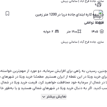
ساری، جاده فرح آباد | 
ساعاتی پیش
۹
بنا نیمه کاره ابتدای جاده دریا در 1200 متر زمین
قیمت
توافقی
۱۴۰۵
۱۲۰۰
متر
۲
خوابه
ساری، جاده فرح آباد | 
ساعاتی پیش
نین، رسیدن به راهی برای افزایش سرمایه، دو مورد از مهم‌ترین خواسته‌ه
 خرید ویلا در این نقطه از ایران هستیم. مطمئنا خرید ویلا در شهرهای شم
ا در شمال از سرمایه خود محافظت خواهید کرد، قیمت خرید ویلا در شمال 
 کسب کنید. اگر به دنبال خرید ویلا در شهرهای شمالی هستید و یا به‌طور 
شیپور با سال‌ها تجربه در امور خرید و فروش ویلا، به عنوان مرجعی برای
نمایش بیشتر
‌توانید تنوعی از انواع ویلا را مشاهده کنید؛ از ویلای ساحلی و مدرن گرفت
اد اتاق، سن بنا، حداقل و حداکثر متراژ، و حتی شهر فیلتر کنید تا سریع‌