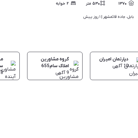
۱۳۷۰
۵۳۰
متر
۲
خوابه
بابل، جاده قائمشهر | 
۱ روز پیش
دپارتمان امیران
گروه مشاورین
مش
10
آگهی
املاک سام655
سا
9
آگهی
8