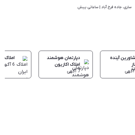
ساری، جاده فرح آباد | 
ساعاتی پیش
اورین آینده
دپارتمان هوشمند
املاک ای
ز
املاک اکازیون
6
آگهی
آگهی
7
آگهی