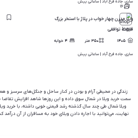
ساری، جاده فرح آباد | 
ساعاتی پیش
۱۶
ویلا مدرن چهار خواب در پلاژ با استخر بزرگ
قیمت
توافقی
۱۴۰۵
۳۵۰
متر
۴
خوابه
ساری، جاده فرح آباد | 
ساعاتی پیش
زندگی در محیطی آرام و بودن در کنار ساحل و جنگل‌های سرسبز و همچ
سمت
خرید ویلا در شمال
سوق داده و این روزها شاهد افزایش تقاضا برای
ویلا شمال طی چند سال گذشته رشد قیمتی خوبی داشته، با خرید ویل
نهایت، می‌توانید با اجاره دادن ویلای خود به مسافران از آن درآمد
به‌روز از جدیدترین آگهی‌های فروش ویلا در شمال را پیدا خواهید کرد. 
چه سریع‌تر ویلای دلخواه خود را پیدا کنید. در میان آگهی‌های شیپور، می
اساس موقعیت جغرافیایی، قیمت، تعد