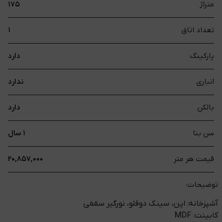
متراژ
۱۷۵
تعداد اتاق
۱
پارکینگ
دارد
انباری
ندارد
بالکن
دارد
سن بنا
۱ سال
قیمت هر متر
۲۰,۸۵۷,۰۰۰
توضیحات:
آشپزخانه: اپن، سینک دوقلو، نورگیر سقفی
کابینت: MDF