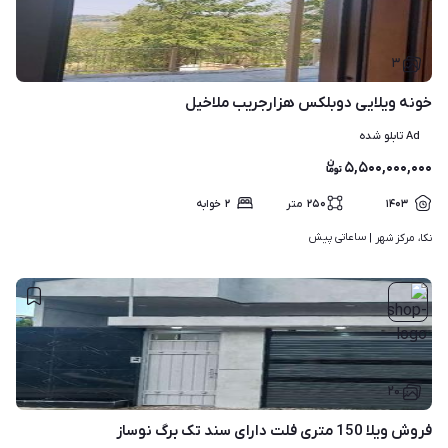
۳
خونه ویلایی دوبلکس هزارجریب ملاخیل
Ad تابلو شده
۵,۵۰۰,۰۰۰,۰۰۰
۱۴۰۳
۲۵۰
متر
۲
خوابه
ساعاتی پیش
نکا، مرکز شهر | 
۲۰
فروش ویلا 150 متری فلت دارای سند تک برگ نوساز