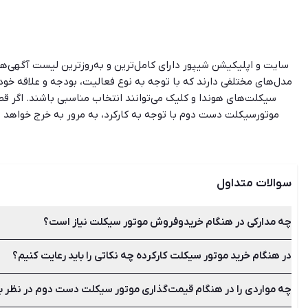
سایت و اپلیکیشن شیپور دارای کامل‌ترین و به‌روزترین لیست آگهی‌ها
مدل‌های مختلفی دارند که با توجه به نوع فعالیت، بودجه و علاقه خود با
سیکلت‌های هوندا و کلیک می‌توانند انتخاب مناسبی باشند. اگر قص
موتورسیکلت دست دوم با توجه به کارکرد، به مرور به خرج خواهد ا
برنخورید. اما اگر برای مسیرهای کوتاه نیاز به استفاده از موتور داری
خاصی از موتور هستید باید این نکته را در نظر داشته باشید که م
باید از لحاظ ظاهری و فنی آن را به دقت بررسی کرده و در صورت لزوم ب
دوم یا صفر خو
سوالات متداول
چه مدارکی در هنگام خریدوفروش موتور سیکلت نیاز است؟
در هنگام خرید موتور سیکلت کارکرده چه نکاتی را باید رعایت کنیم؟
کارت سوخت، سند کمپانی، برگه سبز، کارت گارانتی و کارت موتور از
چه مواردی را در هنگام قیمت‌گذاری موتور سیکلت دست دوم در نظر ب
هنگام خرید موتور کارکرده سعی کنید مدلی را انتخاب نمایید که م
خواهد افتاد، پس اهمیت وجود لوازم آن بسیار زیاد خواهد بود. هم‌