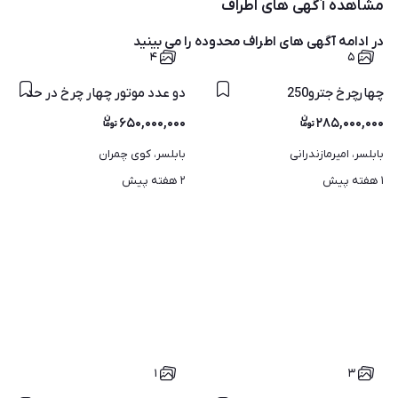
مشاهده آگهی های اطراف
در ادامه آگهی های
اطراف محدوده
را می بینید
۴
۵
چهارچرخ جترو250
دو عدد موتور چهار چرخ در حد
۶۵۰,۰۰۰,۰۰۰
۲۸۵,۰۰۰,۰۰۰
بابلسر، امیرمازندرانی
بابلسر، کوی چمران
۱ هفته پیش
۲ هفته پیش
۱
۳