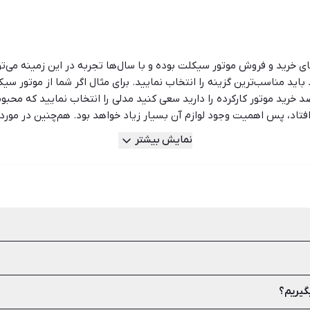
ی خرید و فروش موتور سیکلت بوده و با سال‌ها تجربه در این زمینه می‌تو
ید مناسب‌ترین گزینه را انتخاب نمایید. برای مثال اگر شما از موتور سیکل
د خرید موتور کارکرده را دارید سعی کنید مدلی را انتخاب نمایید که محب
فتاد، پس اهمیت وجود لوازم آن بسیار زیاد خواهد بود. هم‌چنین در مورد 
د می‌توانید به فکر خرید موتور سیکلت‌های برقی یا بنزینی که در اصطلاح به
نمایش بیشتر
دل‌های خاص مشتری‌های خاص هم می‌خواهند و در زمان فروش این مدل‌ها 
ا کارشناسان و افراد خبره مشورت کنید. شیپور این امکان را برای فروشن
د، بدون هیچ‌گونه واسطه‌ای با خریدار ارتباط گرفته و معامله‌ای مطلوب را
 مهم‌ترین مدارک مورد نیاز برای خریدوفروش موتور است که باید توسط خر
گیریم؟
حبوبیت بیشتری در میان مردم دارد. این موضوع به این دلیل است که موتو
چنین در مورد گارانتی و نحوه خدمات‌دهی آن تحقیق کنید تا در آینده به 