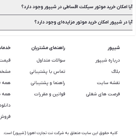
آیا امکان خرید موتور سیکلت اقساطی در شیپور وجود دارد؟
سال تولید، میزان تجهیزات، ظاهر و تمیزی، مسافت پیموده شده و کا
آیا در شیپور امکان خرید موتور مزایده‌ای وجود دارد؟
به یاد داشته باشید که شیپور تنها یک واسطه است و فروشنده نیست.
خریداری نمایید.
بله جدیدترین آگهی‌های خرید موتور سیکلت مزایده‌ای را می‌توانید 
شیپور
راهنمای مشتریان
خدما
درباره شیپور
سوالات متداول
قیمت 
بلاگ
تماس با پشتیبانی
مشخصا
نقشه سایت
راهنما و پشتیبانی
همه ف
فرصت های شغلی
قوانین و مقررات
همه م
دانلود
فروش 
کليه حقوق اين سایت متعلق به شرکت نت تجارت اهورا (شیپور) است.