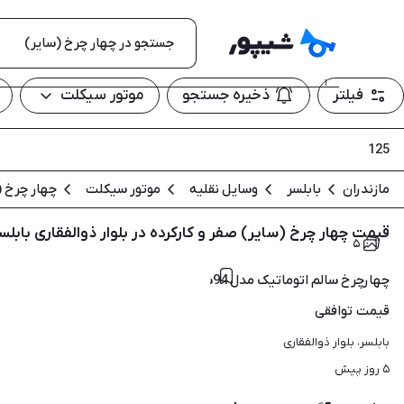
۱
فیلتر
ذخیره جستجو
موتور سیکلت
125
مازندران
بابلسر
وسایل نقلیه
موتور سیکلت
چهار چرخ (
قیمت چهار چرخ (سایر) صفر و کارکرده در بلوار ذوالفقاری بابلس
۵
چهارچرخ سالم اتوماتیک مدل 94سالم
قیمت
توافقی
بابلسر، بلوار ذوالفقاری
۵ روز پیش