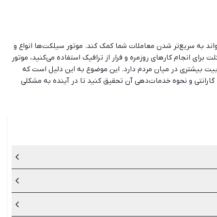
اند به سریع‌تر شدن معاملات شما کمک کند. موتور سیلکت‌ها انواع و
ت برای انجام کارهای روزمره و فرار از ترافیک استفاده می‌کنید، موتور
وبیت بیشتری در میان مردم دارد. این موضوع به این دلیل است که
گارانتی و نحوه خدمات‌دهی آن تحقیق کنید تا در آینده به مشکلی
 موتورهای پاکشتی یا اسکوترها معروف‌اند، باشید. اگر طرفدار مدل‌های
حوصله بیشتری باید به خرج دهید. بعد از انتخاب مدل موتور سیکلت
دگان فراهم کرده است تا با ثبت آگهی و درج امکانات موتور سیکلت دست
 انجام دهند.
یدار به دقت چک شود.
رسیکلت دست دوم با توجه به کارکرد به مرور به اصلاح به خرج
مشکلی برنخورید.