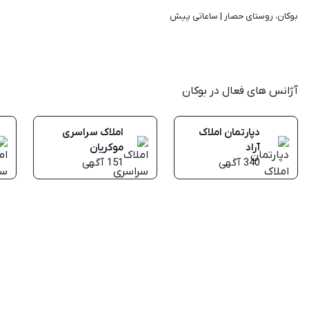
بوکان، روستای حصار | 
ساعاتی پیش
آژانس های فعال در بوکان
دپارتمان املاک
املاک سراسری
آراد
موکریان
340
آگهی
151
آگهی