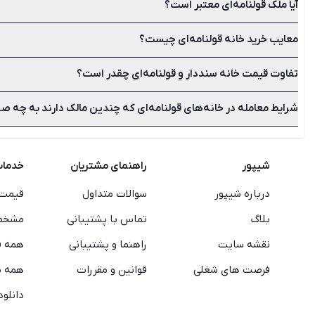
آیا ملک قولنامه‌ای معتبر است؟
قولنامه نوعی سند عادی است که توسط اداره ثبت اسناد تنظیم نشد
معایب خرید خانه قولنامه‌ای چیست؟
قولنامه یک سند عادی به حساب می‌آید. هر چند اسناد عادی در مراجع
تفاوت قیمت خانه سنددار و قولنامه‌ای چقدر است؟
در خرید و فروش ملک قولنامه ای ممکن است فروشنده، مالک واقعی نب
باشید. یعنی باید از فروشنده بخواهید که قولنامه‌های پیشین را در 
شرایط معامله در خانه‌های قولنامه‌ای که چندین مالک دارند به چه 
شما می‌توانید ملک قولنامه‌ای را با قیمت پایین‌تر از عرف بازار خریداری کنید. ارزش
در هنگام عقد قرارد ملک قولنامه‌ای که دارای چند مالک است باید همه
مالکان دیگر دارای وکالت رسمی باشد نیز در قرارداد کفایت خواهد کر
شیپور
راهنمای مشتریان
خدما
درباره شیپور
سوالات متداول
قیمت 
بلاگ
تماس با پشتیبانی
مشخصا
نقشه سایت
راهنما و پشتیبانی
همه ف
فرصت های شغلی
قوانین و مقررات
همه م
دانلود