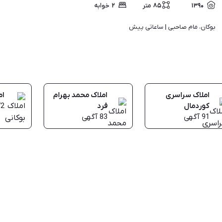
۱۳۹۰
۸۵
متر
۲
خوابه
بوکان، مام صاحبی | 
ساعاتی پیش
املاک سراسری
املاک محمد بهرام
ام
کوردمال
فرد
72
91
آگهی
83
آگهی