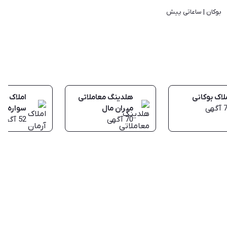
بوکان | 
ساعاتی پیش
لاک بوکانی
هلدینگ معاملاتی
املاک آرم
آگهی
میران مال
سواره )
70
آگهی
52
آگهی