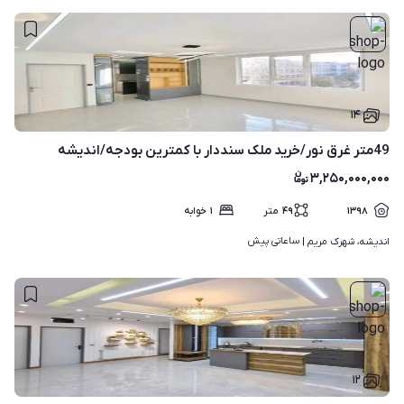
۱۴
49متر غرق نور/خرید ملک سنددار با کمترین بودجه/اندیشه
۳,۲۵۰,۰۰۰,۰۰۰
۱۳۹۸
۴۹
متر
۱
خوابه
ساعاتی پیش
اندیشه، شهرک مریم | 
۱۲