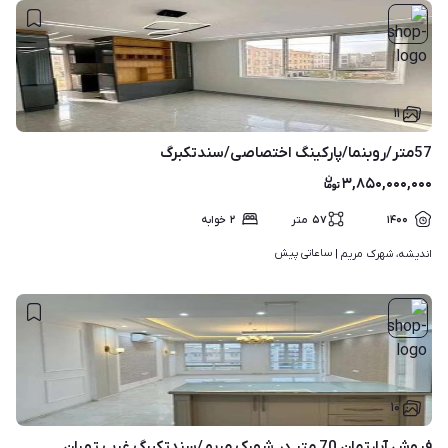
۱۱
57متر/روبنما/پارکینگ اختصاصی/سندتکبرگ
۳,۸۵۰,۰۰۰,۰۰۰
۱۴۰۰
۵۷
متر
۲
خوابه
ساعاتی پیش
اندیشه، شهرک مریم | 
۱۰
فروش آپارتمان 70 متر در شهرک مریم/سندتکبرگ غرب تهران