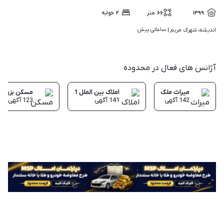
۱۳۹۹
۶۶
متر
۲
خوابه
ساعاتی پیش
اندیشه، شهرک مریم | 
آژانس های فعال در محدوده
میراث ملک
املاک بین الملل 1
مسکن بزرگ MSP
142
آگهی
141
آگهی
123
آگهی