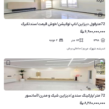
۱۵
72مترفول دیزاین/تاپ لوکیشن/خوش قیمت/سندتکبرگ
۶,۹۰۰,۰۰۰,۰۰۰
۱۳۹۸
۷۲
متر
۲
خوابه
ساعاتی پیش
اندیشه، شهرک مریم | 
۹
72 متر/پارکینگ سندی/دیزاین شیک و مدرن/آسانسور
۸,۲۸۰,۰۰۰,۰۰۰