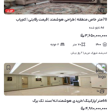
۹
فوری
70متر خاص منطقه | طراحی هوشمند | قیمت رقابتی | کم‌یاب
Ad تابلو شده
۳,۶۵۰,۰۰۰,۰۰۰
۱۴۰۰
۷۰
متر
۲
خوابه
۲ روز پیش
اندیشه، شهرک مریم | 
۱۰
66متر/پارکینگ/خریدی هوشمندانه/سند تک برگ
۴,۹۸۰,۰۰۰,۰۰۰