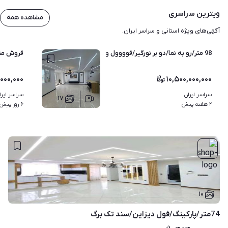
ویترین سراسری
مشاهده همه
آگهی‌های ویژه استانی و سراسر ایران.
98 متر/رو به نما/دو بر نورگیر/فوووول و شیک
فروش منز
,۰۰۰,۰۰۰
۱۰,۵۰۰,۰۰۰,۰۰۰
سراسر ایران
سراسر ایرا
۱۷
۲ هفته پیش
۶ روز پیش
۱۰
74متر/پارکینگ/فول دیزاین/سند تک برگ