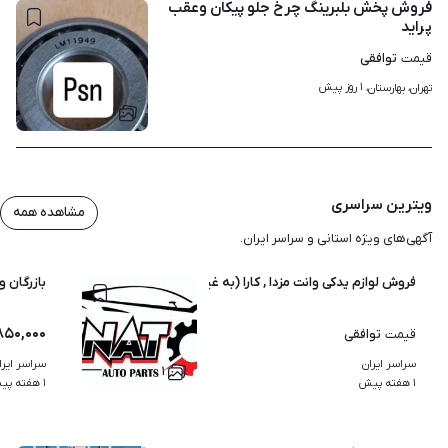
فروش پخش بلبرینگ چرخ جلو پیکان وعقب
پراید
توافقی
قیمت
۱ روز پیش
تهران، بهارستان، 
۱
ویترین سراسری
مشاهده همه
آگهی‌های ویژه استانی و سراسر ایران.
فروش لوازم یدکی وانت مزدا , کارا (به غیر از بدنه )
بازرگان و
۸۵۰,۰۰۰
توافقی
قیمت
سراسر ایران
سراسر ایرا
۱
۱ هفته پیش
۱ هفته پیش