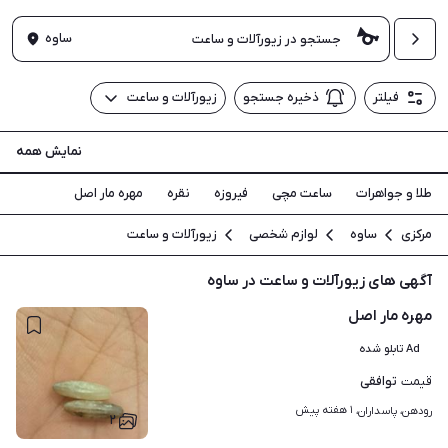
ساوه
فیلتر
ذخیره جستجو
زیورآلات و ساعت
نمایش همه
طلا و جواهرات
ساعت مچی
فیروزه
نقره
مهره مار اصل
مرکزی
ساوه
لوازم شخصی
زیورآلات و ساعت
آگهی های زیورآلات و ساعت در ساوه
مهره مار اصل
Ad تابلو شده
توافقی
قیمت
۱ هفته پیش
رودهن، پاسداران، 
۲