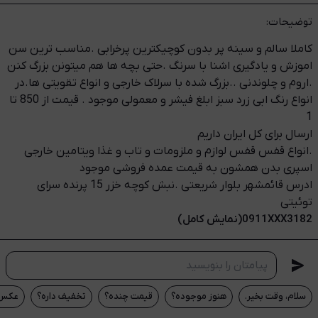
توضیحات:
کاملا سالم و سینه پر بدون کوچیکترین پرخرابی .مناسب ترین سن
اموزش و یادگیری اشنا با سرنگ .حتی بچه ها هم میتونن بزرگ کنن
.اروم و چلوندنی ..بزرگ شده با سرلاک خارجی و انواع تقویتی ها.در
انواع رنگ ابی زرد سبز ابلغ فیشر و معمولی موجود . قیمت از 850 تا
1
ارسال برای کل ایران داریم
.انواع قفس قفس لوازم و ملزومات و تاب و غذا ویتامین خارجی
اسپری بدن همشون به قیمت عمده فروشی موجود
ادرس قائمشهر بلوار شریعتی .نبش کوچه خزر 15 پرنده سرای
توئیتی
0911XXX3182(نمایش کامل)
سلام، وقت بخیر.
هنوز موجوده؟
قیمت چنده؟
تخفیف داره؟
عکس‌ه