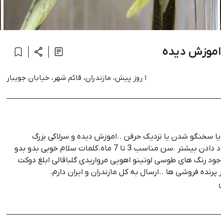
اموزش دیده
۱ روز پیش، مازندران، قائم شهر، خیابان جویبار
ش و یادگیری .یا سخنگو شدن یا نزدیک حرفن ..اموزش دیده و سرلاکی بزرگ
شدن.گاز گرفتن بلد نیستن .بهترین سن اموزش و یادگیری و حرف یاد دادن بیشتر .سن مناسب 3 تا 7 ماه.کلمات سلام خوبی بدو بدو
اد دادم . .قیمت از 650 تا 950.نر و ماده موجود رنگ های طوسی لوتینو اهویی مرواریدی گلباقالی ابلغ دوکت
رنده فروشی ها ..ارسال به کل مازندران و ایران دارم.