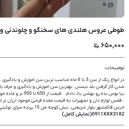
۵
طوطی عروس هلندی های سخنگو و چلوندنی و
۶۵۰,۰۰۰
توضیحات:
در انواع رنگ از سن 3 تا 6 ماه مناسب ترین سن اموز
بیا بوس بده رو بهشن ی
..قفس لوازم دان و تجهیزات به قیمت عمده فرشی موجود ارزان تر از پ
ادرس قائمشهر بلوار شریعتی .نبش کوچه خزر 15 پرنده سرای توئیتی
0911XXX3182(نمایش کامل)