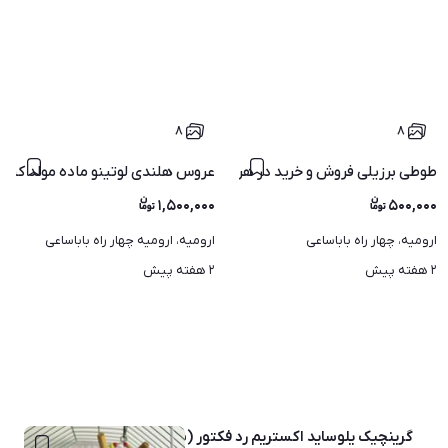
۸
۸
طوطی برزیلی فروش و خرید در هر رنگ و نژاد سریلاکی تا مولد
عروس هلندی لوتینو ماده مولد کینگ
۱,۵۰۰,۰۰۰
۵۰۰,۰۰۰
ارومیه، چهار راه باباساعی
ارومیه، ارومیه چهار راه باباساعی
۲ هفته پیش
۲ هفته پیش
گرینچیک یلوساید اکستریم رد فکتور (سینه سرخ)