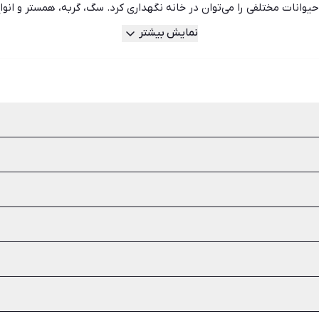
حیوانات مختلفی را می‌توان در خانه نگهداری کرد. سگ، گربه، همستر و انوا
انگی، باید به شرایط خانه و نیازهای حیوان توجه کنید. اگر در آپارتمان زن
نمایش بیشتر
ی و تفریح است را فراهم کند. برخی از نژادهای سگ پرسروصدا هستند و اصل
رند پیاده‌روی و تحرک زیادی داشته باشند و این خواسته آن‌ها در خانه‌ها
ا در مورد آن تحقیق و بررسی کامل انجام دهید تا بعدا به چنین مشکلاتی 
خطرناک را به یاد داشته باشید و آن‌ها را از برنامه غذایی روزانه سگ خو
ای خطرناک برای سگ‌ها هستند.
اری انواع سگ‌های هاسکی، سگ پاکوتاه، سگ دوبرمن، سگ نگهبان و سرابی را
سب‌ترین گزینه را برای سرپرستی در شیپور پیدا کنید. اما اگر در آپارتمان
 و طوطی برزیلی را انتخاب کنید.
 در اندازه و رنگ، طول عمر بالا و اجتماعی بودن طوطی‌ها از جمله دلایل