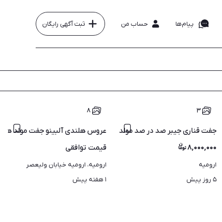
پیام‌ها
حساب من
ثبت آگهی رایگان
۸
۳
جفت قناری جیبر صد در صد مولد که عکس جوجه های قبلی را برایتان
عروس هلندی آلبینو جفت مولد همراه
۸,۰۰۰,۰۰۰
قیمت
توافقی
ارومیه
ارومیه، ارومیه خیابان ولیعصر
۵ روز پیش
۱ هفته پیش