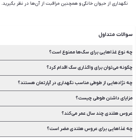
نگهداری از حیوان خانگی و همچنین مراقبت از آن‌ها در نظر بگیرید. 
نگهداری می‌شوند، اما ‌برای انتخاب هر کدام از آن‌ها به عنوان حیوان خ
و آسایش حیوان خانگی که شامل غذا، آب، سرپناه، مراقبت‌های بهداشت
نگهداری سگ به طور کلی ممنوع است. علاوه‌براین برخی سگ‌ها نیاز دا
خانگی، حتم
سوالات متداول
چه نوع غذاهایی برای سگ‌ها ممنوع است؟
چگونه می‌توان برای واگذاری سگ اقدام کرد؟
اگر سرپرستی سگی را به عهده دارید باید همواره لیست غذاهای مضر و 
لبنیات، انگور، کشمش، شکلات، الکل و تخم‌ مرغ خام از جمله غذاه
چه نژادهایی از طوطی مناسب نگهداری در آپارتمان هستند؟
برای این کار می‌توانید از طریق سایت شیپور آگهی‌های روزانه واگذ
انتخاب کنید.
مزایای داشتن طوطی چیست؟
طوطی انواع و نژادهای گوناگونی دارد که با کمی تحقیق می‌توانید منا
کاسکو، مرغ عشق، عروس هلندی، ملنگو یا شاه طوطی، کاکادو، ماکائو
عروس هلندی چند سال عمر می‌کند؟
هوش عجیب طوطی‌ها، توانایی صحبت در بسیاری از گونه‌ها، تنوع بالا
تبدیل کرده است.
چه غذاهایی برای عروس هلندی مضر است؟
افزایش داد.