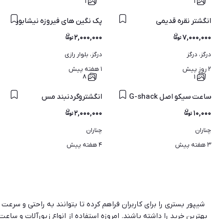
۱
۱
انگشتر نقره قدیمی
پک نگین های فیروزه نیشابور
۲,۰۰۰,۰۰۰
۷,۰۰۰,۰۰۰
درگز، درگز
درگز، بلوار رازی
۲ روز پیش
۱ هفته پیش
۸
۱
ساعت سیکو اصل G-shack
انگشتروگردنبند مس
۲,۰۰۰,۰۰۰
۱۰,۰۰۰
چناران
چناران
۳ هفته پیش
۴ هفته پیش
شیپور بستری را برای کاربران فراهم کرده تا بتوانند به راحتی و سرع
بهترین خرید را داشته باشند. امروزه استفاده از انواع زیورآلات و