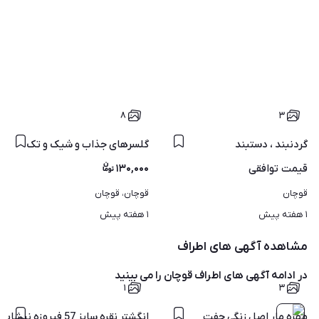
۸
۳
گردنبند ، دستبند
گلسرهای جذاب و شیک و تک
قیمت
توافقی
۱۳۰,۰۰۰
قوچان
قوچان، قوچان
۱ هفته پیش
۱ هفته پیش
مشاهده آگهی های اطراف
در ادامه آگهی های
اطراف قوچان
را می بینید
۱
۳
مهره مار اصل زنگی جفت
انگشتر نقره سایز 57 فیروزه نیشابور