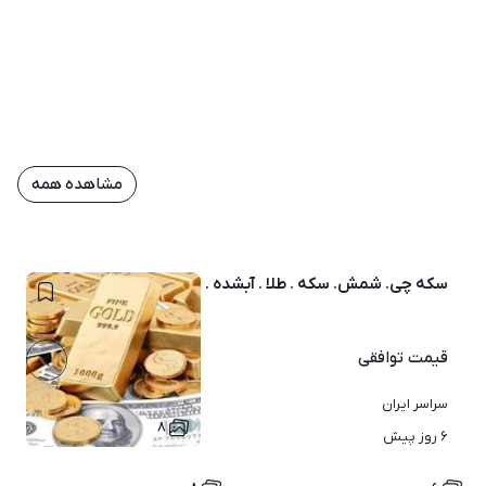
مشاهده همه
سکه چی. شمش. سکه . طلا . آبشده . ارز ..حواله
قیمت
توافقی
سراسر ایران
۸
۶ روز پیش