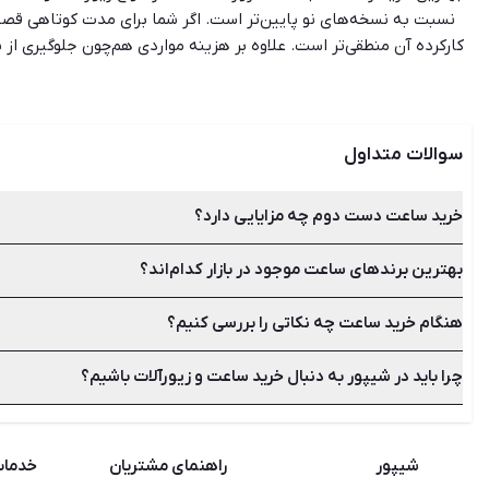
نسبت به نسخه‌های نو پایین‌تر است. اگر شما برای مدت کوتاهی قصد ا
کارکرده آن منطقی‌تر است. علاوه بر هزینه مواردی هم‌چون جلوگیری 
شیپور برای استفاده راحت‌تر کاربران فیلترهایی مانند جدیدترین، ارزا
سوالات متداول
خرید ساعت دست دوم چه مزایایی دارد؟
بهترین برندهای ساعت موجود در بازار کدام‌اند؟
بسیاری از افراد با توجه به شرایط اقتصادی ترجیح به خرید ساعت د
قیمت پایین‌تر از مزیت‌های خرید ساعت دست دوم است.
هنگام خرید ساعت چه نکاتی را بررسی کنیم؟
از محبوب‌ترین برندهای ساعت می‌توان به رولکس، سیتیزن، رومانسون،
چرا باید در شیپور به دنبال خرید ساعت و زیورآلات باشیم؟
بررسی نوع ساعت مچی، سبک ساعت، ویژگی و امکانات، متریال استفاده
زیرا شیپور قادر است در محیطی بدون واسطه، ارتباطی سریع و آسان را
شیپور
راهنمای مشتریان
خدما