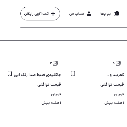
پیام‌ها
حساب من
ثبت آگهی رایگان
۲
۸
کمربند و ...
جاکلیدی ضبط صدا رنگ ابی
قیمت
توافقی
قیمت
توافقی
قوچان
قوچان
۱ هفته پیش
۱ هفته پیش