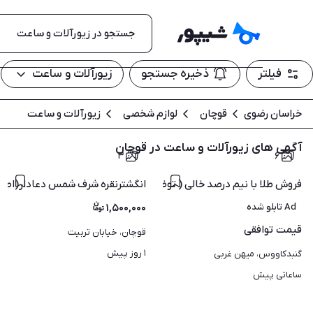
فیلتر
ذخیره جستجو
زیورآلات و ساعت
خراسان رضوی
قوچان
لوازم شخصی
زیورآلات و ساعت
آگهی های زیورآلات و ساعت در قوچان
۳
۶
فروش طلا با نیم درصد خالی ( توضیحات )
انگشترنقره شرف شمس دعادار(اصل
Ad تابلو شده
۱,۵۰۰,۰۰۰
قیمت
توافقی
قوچان، خیابان تربیت
۱ روز پیش
گنبدکاووس، میهن غربی
ساعاتی پیش