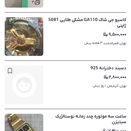
۲
کاسیو جی شاک GA110 مشکی طلایی 5081
ژاپنی
۹,۵۰۰,۰۰۰
۳ هفته پیش
تهران، قصرالدشت، 
۶
دسبند دخترانه 925
۲,۸۰۰,۰۰۰
۱ روز پیش
تهران، آذربایجان، 
ساعت سه موتوره چند زمانه نوستالژیک
سیتیزن