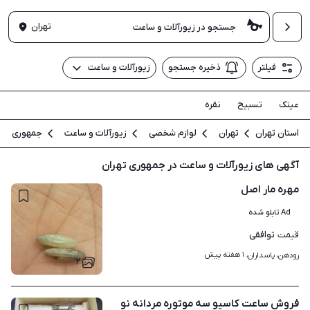
تهران
فیلتر
ذخیره جستجو
زیورآلات و ساعت
عینک
تسبیح
نقره
استان تهران
تهران
لوازم شخصی
زیورآلات و ساعت
جمهوری
آگهی های زیورآلات و ساعت در جمهوری تهران
مهره مار اصل
Ad تابلو شده
توافقی
قیمت
۱ هفته پیش
رودهن، پاسداران، 
۲
فروش ساعت کاسیو سه موتوره مردانه نو