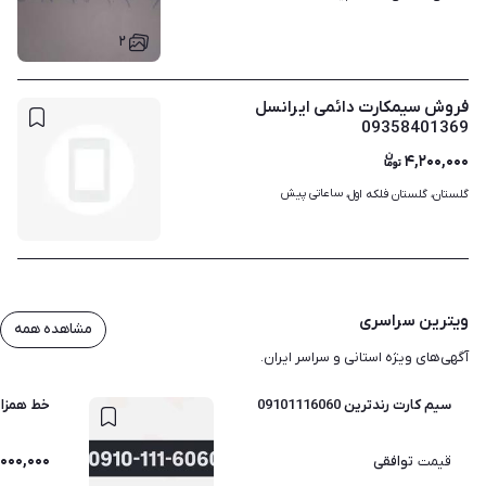
۲
فروش سیمکارت دائمی ایرانسل
09358401369
۴,۲۰۰,۰۰۰
ساعاتی پیش
گلستان، گلستان فلکه اول، 
ویترین سراسری
مشاهده همه
آگهی‌های ویژه استانی و سراسر ایران.
سیم کارت رندترین 09101116060
خط همزاد 0912. 0
,۰۰۰,۰۰۰
توافقی
قیمت