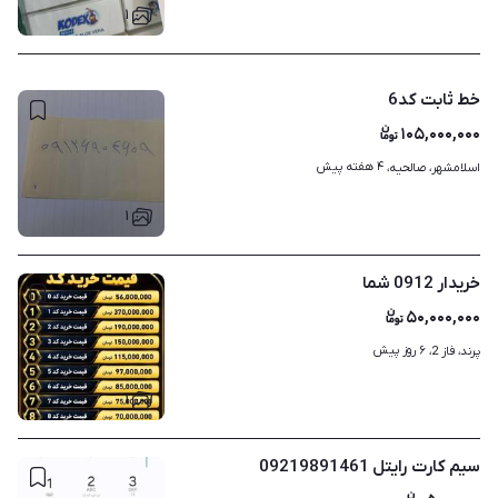
۱
خط ثابت کد6
۱۰۵,۰۰۰,۰۰۰
۴ هفته پیش
اسلامشهر، صالحیه، 
۱
خریدار 0912 شما
۵۰,۰۰۰,۰۰۰
۶ روز پیش
پرند، فاز 2، 
۱
سیم کارت رایتل 09219891461