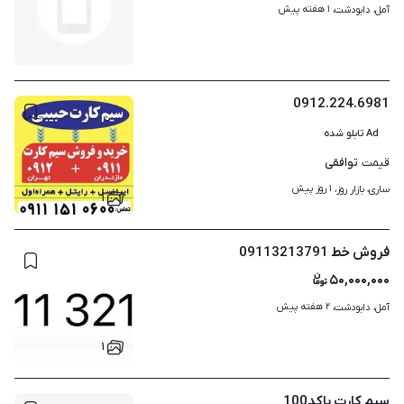
۱ هفته پیش
آمل، دابودشت، 
0912.224.6981
Ad تابلو شده
توافقی
قیمت
۱ روز پیش
ساری، بازار روز، 
۱
فروش خط 09113213791
۵۰,۰۰۰,۰۰۰
۲ هفته پیش
آمل، دابودشت، 
۱
سیم کارت باکد100