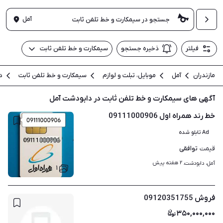
آمل
فیلتر
ذخیره جستجو
سیمکارت و خط تلفن ثابت
مازندران
آمل
موبایل، تبلت و لوازم
سیمکارت و خط تلفن ثابت
د
آگهی های سیمکارت و خط تلفن ثابت در دابودشت آمل
خط رند همراه اول 09111000906
Ad تابلو شده
توافقی
قیمت
۲ هفته پیش
آمل، دابودشت، 
۱
فروش 09120351755
۳۵۰,۰۰۰,۰۰۰