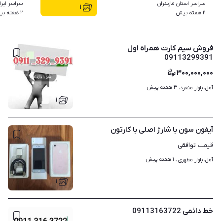
سراسر استان مازندران
سراسر ایرا
۱
۲ هفته پیش
۲ هفته پیش
فروش سیم کارت همراه اول
09113299391
۳۰۰,۰۰۰,۰۰۰
۳ هفته پیش
آمل، بلوار منفرد، 
۱
آیفون سون با شارژ اصلی با کارتون
توافقی
قیمت
۱ هفته پیش
آمل، بلوار مطهری ، 
۱
خط دائمی 09113163722