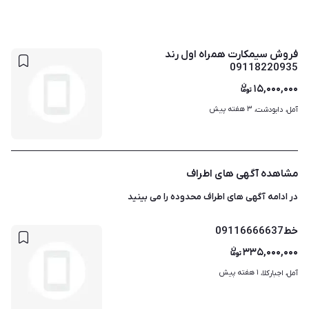
فروش سیمکارت همراه اول رند
09118220935
۱۵,۰۰۰,۰۰۰
۳ هفته پیش
آمل، دابودشت، 
مشاهده آگهی های اطراف
در ادامه آگهی های
اطراف محدوده
را می بینید
خط09116666637
۳۳۵,۰۰۰,۰۰۰
۱ هفته پیش
آمل، اجبارکلا، 