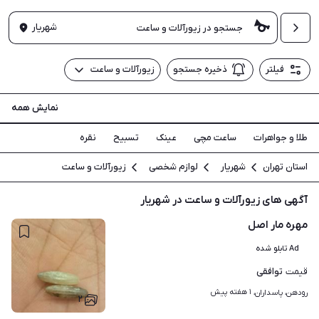
شهریار
فیلتر
ذخیره جستجو
زیورآلات و ساعت
نمایش همه
طلا و جواهرات
ساعت مچی
عینک
تسبیح
نقره
استان تهران
شهریار
لوازم شخصی
زیورآلات و ساعت
آگهی های زیورآلات و ساعت در شهریار
مهره مار اصل
Ad تابلو شده
توافقی
قیمت
۱ هفته پیش
رودهن، پاسداران، 
۲