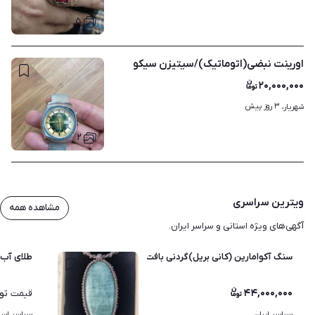
۵
اورینت نبضی(اتوماتیک)/سیتیزن سیکو
۲۰,۰۰۰,۰۰۰
۳ روز پیش
شهریار، 
۲
ویترین سراسری
مشاهده همه
آگهی‌های ویژه استانی و سراسر ایران.
سنگ آکوامارین (کانی بریل)گردنی بافت دست
طلای آب 
۴۴,۰۰۰,۰۰۰
تو
قیمت
سراسر ایران
سراسر استا