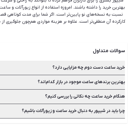
شیپور بستری را برای کاربران فراهم کرده تا بتوانند به راحتی و سرع
بهترین خرید را داشته باشند. امروزه استفاده از انواع زیورآلات و
نسبت به نسخه‌های نو پایین‌تر است. اگر شما برای مدت کوتاهی قصد ا
کارکرده آن منطقی‌تر است. علاوه بر هزینه مواردی هم‌چون جلوگیری 
شیپور برای استفاده راحت‌تر کاربران فیلترهایی مانند جدیدترین، ارزا
سوالات متداول
خرید ساعت دست دوم چه مزایایی دارد؟
بهترین برندهای ساعت موجود در بازار کدام‌اند؟
بسیاری از افراد با توجه به شرایط اقتصادی ترجیح به خرید ساعت د
قیمت پایین‌تر از مزیت‌های خرید ساعت دست دوم است.
هنگام خرید ساعت چه نکاتی را بررسی کنیم؟
از محبوب‌ترین برندهای ساعت می‌توان به رولکس، سیتیزن، رومانسون،
چرا باید در شیپور به دنبال خرید ساعت و زیورآلات باشیم؟
بررسی نوع ساعت مچی، سبک ساعت، ویژگی و امکانات، متریال استفاده
زیرا شیپور قادر است در محیطی بدون واسطه، ارتباطی سریع و آسان را