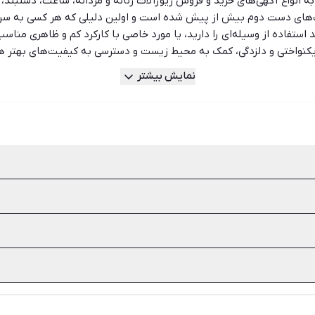
ت به انواع آگهی‌های خرید و فروش زیورآلات زنانه و مردانه، ساعت، دستبند
 ساعت‌های دست دوم بیش از پیش شده است و اولین دلیلی که هر کسی به 
ستفاده از وسیله‌ای را دارید، یا مورد خاصی با کارکرد کم و ظاهری مناسب
از یکنواختی و دلزدگی، کمک به محیط زیست و دسترسی به کیفیت‌های بهتر 
ن‌ترین، گران‌ترین و نزدیک‌ترین آگهی‌ها را در نظر گرفته است تا خریدار
نمایش بیشتر
کرده و زمان کم‌تری را برای پیدا کردن آگهی مورد نظر خود صرف کنند.
ست دوم می‌دهند. علاوه بر بحث بودجه مواردی مانند کمک به محیط زیست، 
 کاسیو، کارتیر، سیکو، تیمبرلند، فری لوک و اسپریت اشاره کرد.
 شده، موتور، مقاومت در برابر آب، برند و وزن از مهم‌ترین نکات خرید س
 میان شما و خریدار فراهم سازد و برای اطمینان بیشتر می‌توانید از قابل