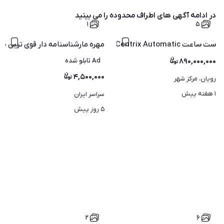
در ادامه آگهی های
اطراف محدوده
را می بینید
۱
۵
ست ساعت RADO Centrix Automatic اصل | فول ست | خاص و کمیاب
مهره مارشناسنامه دار قوی ترین مهر
۸۹۰,۰۰۰,۰۰۰
Ad تابلو شده
۴,۵۰۰,۰۰۰
رویان، مرکز شهر
۱ هفته پیش
سراسر ایران
۵ روز پیش
۲
۶