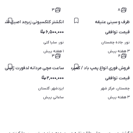
۳
۸
ظرف و سینی عتیقه
انگشتر کلکسیونی زبرجد اصیل اشراف
قیمت
توافقی
۶,۵۰۰,۰۰۰
نور، جاده چمستان
نور، سلیا کتی
۳ هفته پیش
۱ هفته پیش
۳
۲
فروش فوری انواع پمپ باد / کمپرسور باد شرایطی
ساعت مچی مردانه لدفورت ژاپنی ا
قیمت
توافقی
۲,۰۰۰,۰۰۰
چمستان، مرکز شهر
ایزدشهر، گلستان
۳ هفته پیش
ساعاتی پیش