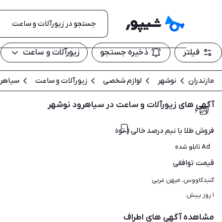
فیلتر
ذخیره جستجو
زیورآلات و ساعت
مازندران
نوشهر
لوازم شخصی
زیورآلات و ساعت
سیاهر
آگهی های زیورآلات و ساعت در سیاهرود نوشهر
۶
فروش طلا با نیم درصد خالی ( توضیحات )
Ad تابلو شده
قیمت
توافقی
گنبدکاووس، میهن غربی
۱ روز پیش
مشاهده آگهی های اطراف