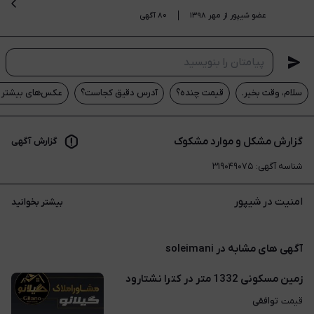
عضو شیپور از مهر ۱۳۹۸
۸۰ آگهی
سلام، وقت بخیر.
قیمت چنده؟
آدرس دقیق کجاست؟
عکس‌های بیشتر م
گزارش مشکل و موارد مشکوک
گزارش آگهی
شناسه آگهی
:
۳۱۹۰۴۹۰۷۵
امنیت در شیپور
بیشتر بخوانید
آگهی های مشابه در soleimani
زمین مسکونی 1332 متر در کترا نشتارود
توافقی
قیمت