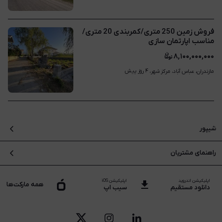
فروش زمین 250 متری/کمربندی 20 متری/
مناسب اپارتمان سازی
۸,۱۰۰,۰۰۰,۰۰۰
۴ روز پیش
مازندران، عباس آباد، مرکز شهر، 
شیپور
درباره شیپور
راهنمای مشتریان
بلاگ
سوالات متداول
نقشه سایت
اپلیکیشن اندروید
اپلیکیشن iOS
تماس با پشتیبانی
همه مارکت‌ها
دانلود مستقیم
سیب اپ
فرصت های شغلی
راهنما و پشتیبانی
قیمت روز خودرو
قوانین و مقررات