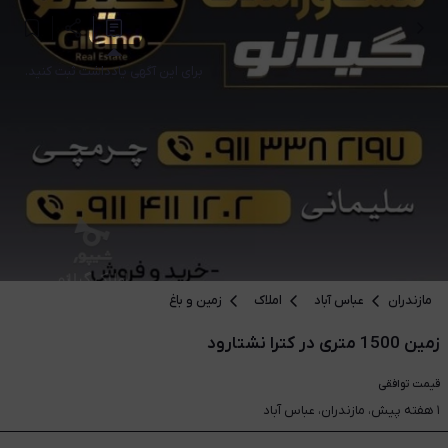
برای این آگهی یادداشت ثبت کنید.
مازندران
عباس آباد
املاک
زمین و باغ
زمین 1500 متری در کترا نشتارود
قیمت
توافقی
۱ هفته پیش، مازندران، عباس آباد