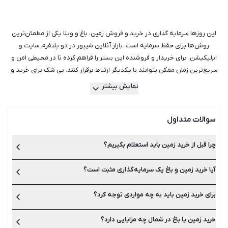
این روزها سرمایه گذاری در خرید و فروش زمین، باغ و ویلا یکی از مطمئن‌ترین
روش‌ها برای حفظ سرمایه است. بازار آنلاین شیپور در دو پلتفرم سایت و
اپلیکیشن، برای خریدار و فروشنده این بستر را فراهم کرده تا در محیطی امن و
سریع‌ترین زمان ممکن بتوانند با یکدیگر ارتباط برقرار کنند. بی شک برای خرید و
فروش زمین مسکونی، زمین کشاورزی یا صنعتی، باغ، باغچه و ویلا به مشاورین
نمایش بیشتر
با تجربه‌ای نیاز دارید که از دانش کافی در امور سرمایه‌گذاری نیز برخوردار باشند.
با جست‌وجو در شیپور می‌توانید بهترین و نزدیک‌ترین مشاوران املاک را پیدا
سوالات متداول
کرده و با خیالی راحت معامله کنید. شیپور با سال‌ها تجربه در امور زمین و باغ
می‌تواند در تمام طول این مسیر همراه شما باشد و تجربه‌ای متفاوت را برای شما
ثبت کند.
چرا قبل از خرید زمین باید استعلام بگیریم؟
آیا خرید زمین و باغ یک سرمایه‌گذاری مثبت است؟
ممکن است زمین یا باغ مورد نظر شما درون بافت قرار نگرفته باشد یا
دارای مجوزهای لازم نبوده و قانونی نباشد. برای جلوگیری از چنین
مشکلاتی لازم است قبل از خرید و امضا کردن قرارداد، زمین را استعلام
برای خرید زمین باید به چه مواردی توجه کرد؟
بگیرید.
قیمت باغ و زمین همواره در طول زمان افزایش پیدا می‌کند و پتانسیل
زیادی برای رشد و توسعه دارد. هم‌چنین امکان بهره‌برداری و اجرای
پروژه‌های مختلف با خرید زمین وجود دارد. به همین دلیل یکی از
خرید زمین یا باغ در شمال چه مزایایی دارد؟
بهترین روش‌ها برا ی سرمایه گذاری است.
موقعیت جغرافیایی زمین، اندازه قواره، هدف از خرید زمین، بودجه