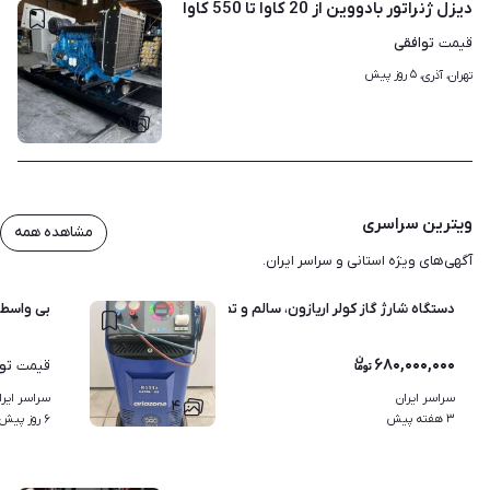
دیزل ژنراتور بادووین از 20 کاوا تا 550 کاوا
توافقی
قیمت
۵ روز پیش
تهران، آذری، 
۵
ویترین سراسری
مشاهده همه
آگهی‌های ویژه استانی و سراسر ایران.
دستگاه شارژ گاز کولر اریازون، سالم و تمیز
بی واسط
۶۸۰,۰۰۰,۰۰۰
تو
قیمت
سراسر ایران
سراسر ایرا
۴
۳ هفته پیش
۶ روز پیش