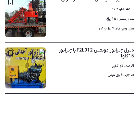
Ad تابلو شده
۱۸۰,۰۰۰,۰۰۰
۵ روز پیش
آمل، اوجی آباد، 
۴
دیزل ژنراتور دویتس F2L912 با ژنراتور
15کاوا
توافقی
قیمت
۶ روز پیش
اشتهارد، 
۸