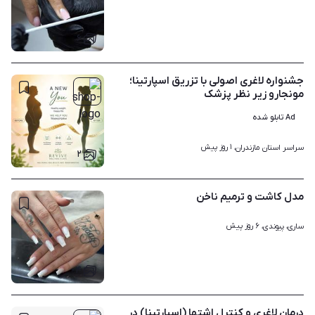
۶
جشنواره لاغری اصولی با تزریق اسپارتینا؛
مونجارو زیر نظر پزشک
Ad تابلو شده
۱ روز پیش
سراسر استان مازندران، 
۲
مدل کاشت و ترمیم ناخن
۶ روز پیش
ساری، پیوندی، 
۴
درمان لاغری و کنترل اشتها (اسپارتینا) در