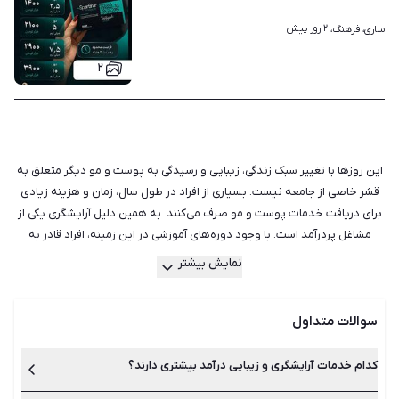
۲ روز پیش
ساری، فرهنگ، 
۲
این روزها با تغییر سبک زندگی، زیبایی و رسیدگی به پوست و مو دیگر متعلق به
قشر خاصی از جامعه نیست. بسیاری از افراد در طول سال، زمان و هزینه زیادی
برای دریافت خدمات پوست و مو صرف می‌کنند. به همین دلیل آرایشگری یکی از
مشاغل پردرآمد است. با وجود دوره‌های آموزشی در این زمینه، افراد قادر به
یادگیری فوت‌وفن‌های این شغل هستند. در واقع می‌توان گفت که آرایشگری یک
نمایش بیشتر
شغل زود بازده است؛ یعنی افراد با شرکت در دوره‌ها و بعد از کسب آموزش‌های
لازم می‌توانند درآمد زایی داشته باشند. میزان درآمد هر آرایشگر تا حدودی به
سوالات متداول
میزان استعداد و مهارت شخصی او نیز وابسته است. طبق آمار کاری روزمره
آرایشگاه‌ها، به ترتیب کار رنگ مو (مش، هایلات، آمبره، بالیاژ)، کاشت ناخن،
مراقبت‌های پوستی و پاکسازی، ویتامینه و کراتین مو، میکاپ و شنیون از جمله
کدام خدمات آرایشگری و زیبایی درآمد بیشتری دارند؟
خدمات پردرآمد هستند. تبلیغات، پیدا کردن مشتری و فروش از مهم‌ترین