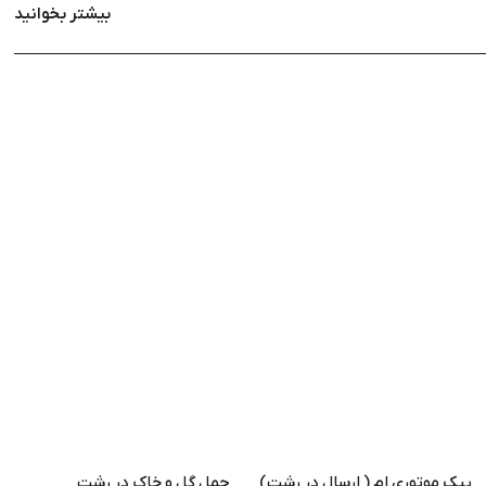
بیشتر بخوانید
پیک موتوری ام ( ارسال در رشت)
حمل گل و خاک در رشت