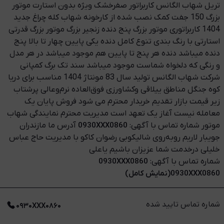
تریل شهاب الگانس کاربراتور صفرخشک ویژه بدون استارت موتور
بزرگ 150 جفت کمک نصب شده از کارخونه شهاب کله چراغ جدید
1404 کاربراتوری موتور بزرگ پنج دنده زنجیر بزرگ موتور بزرگ قدرتی
استارتی با رنگ بندی تنوع کامل دنده یکی پایین چهار تا بالا پنج
دنده میباشد دنده هر پنج تا پایین هم موجود میباشد در هر مدل
و رنگی که دلخواه شماست موجود میباشد سند تک برگ کمپانی
شرکت شهاب الگانس تولید سال 83 مونتاژ 1404 مناسب برای دریا
کوه جنگل مناطق ییلاقی و‌کشاورزی فوق‌العاده نرم‌وعالی پرشتاب
زیر قیمت بازار تقدیم خریدار محترم می شود فروش پایان یک
معامله نیست آغاز یک تعهد است مدیریت محترم نمایندگی شهاب
موتور شماره تماس با آگهی:
0930XXX0860
آدرس ما مازندران
جویبار لاریم روبه‌روی شالیکوبی رضوان کاکو با مدیریت حاج عباس
خلیلی درخدمت شما عزیزان باشیم یاعلی
شماره تماس با آگهی:
0930XXX0860
0930XXX0860(نمایش کامل)
شماره تماس تایید شده
۰۹۳۰XXX۰۸۶۰