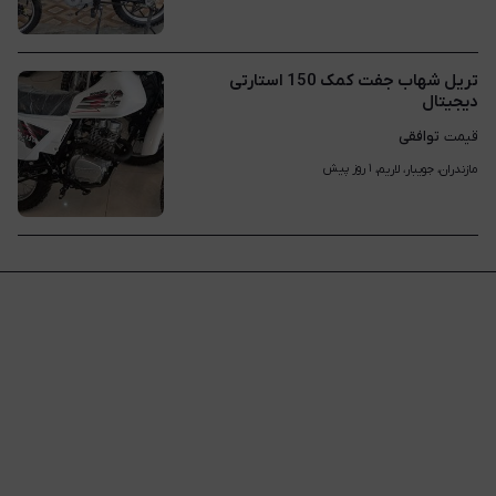
تریل شهاب جفت کمک 150 استارتی
دیجیتال
توافقی
قیمت
۱ روز پیش
مازندران، جویبار، لاریم، 