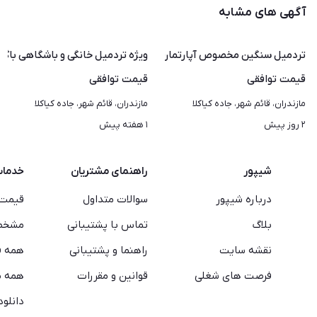
آگهی های مشابه
تردمیل سنگین مخصوص آپارتمان و باشگاه باگارانتی
ویژه تردمیل خانگی و باشگاهی با‌گا
قیمت
توافقی
قیمت
توافقی
مازندران، قائم شهر، جاده کیاکلا
مازندران، قائم شهر، جاده کیاکلا
۲ روز پیش
۱ هفته پیش
شیپور
راهنمای مشتریان
خدما
درباره شیپور
سوالات متداول
قیمت 
بلاگ
تماس با پشتیبانی
مشخصا
نقشه سایت
راهنما و پشتیبانی
همه ف
فرصت های شغلی
قوانین و مقررات
همه م
دانلود