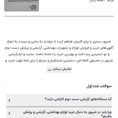
۳ هفته پیش
میانه، 
۱
شیپور بستری را برای کاربران فراهم کرده تا بتوانند به راحتی و سرعت به انواع
آگهی‌های خرید و فروش لوازم و تجهیزات بهداشتی، آرایشی و پزشکی دست دوم
و نو دسترسی پیدا کنند و بهترین خرید را داشته باشند. سایت و اپلیکیشن
شیپور در محیطی کاملا امن، دسترسی مستقیم و سریع را برای شما جهت خرید و
فروش هرگونه لوازم پزشکی و آرایشی فراهم می‌سازد. تفاوتی ندارد که قصد
نمایش بیشتر
فروش یک تخت بیمارستانی را دارید یا لوازم کاشت ناخن، شیپور این امکان را
برای فروشندگان فراهم کرده است تا با ثبت آگهی و درج امکانات وسایل و لوازم
سوالات متداول
خود، بدون هیچ‌گونه واسطه‌ای با خریدار ارتباط گرفته و معامله‌ای مطلوب را
انجام دهند. هم‌چنین خریداران نیز می‌توانند با بررسی و مقایسه دقیق بین
هزاران آگهی روزانه در شیپور، بهترین گزینه را انتخاب و خریداری کنند. شیپور
آیا دستگاه‌های آرایشی دست دوم گارانتی دارند؟
برای استفاده راحت‌تر کاربران فیلترهایی مانند جدیدترین، ارزان‌ترین، گران‌ترین و
نزدیک‌ترین آگهی‌ها را در نظر گرفته است تا خریداران بتوانند لیست آگهی‌ها را بر
چرا باید در شیپور به دنبال خرید لوازم بهداشتی، آرایشی و پزشکی
معمولا اگر مدت زمان زیادی از خرید آن کالا گذشته باشد گارانتی ندارد.
باشیم؟
اما شما می‌توانید به عنوان خریدار لوازم دست دوم از فروشنده تقاضا
حسب شرایط، موقعیت و بودجه خود مرتب کرده و زمان کم‌تری را برای پیدا کردن