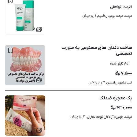
توافقی
قیمت
۱ روز پیش
میانه، میانه ترمینال قدیم، 
۸
ساخت دندان های مصنوعی به صورت
تخصصی
Ad تابلو شده
۷,۵۰۰
۵
۳ روز پیش
اسلامشهر، زرافشان، 
پک معجزه ضدلک
۴۳۰,۰۰۰
۳ روز پیش
میانه، چهارراه آزادگان کوچه نجاران، 
۱