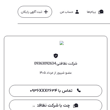
پیام‌ها
حساب من
ثبت آگهی رایگان
شرکت نظافتی 09363092634
عضو شیپور از مرداد ۱۴۰۵
تماس با ۰۹۳۶XXX۲۶۳۴
چت با شرکت نظافتی 09363092634