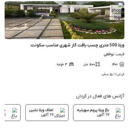
۱۶
ویلا 500 متری چسب بافت گاز شهری مناسب سکونت
توافقی
قیمت
۱۴۰۱
۵۰۰
متر
۳
خوابه
۱ روز پیش
کردان | 
آژانس های فعال در کردان
باغ ویلا پرچم سهیلیه
املاک ویلا نشین
باغ 
19
آگهی
19
آگهی
15
آ