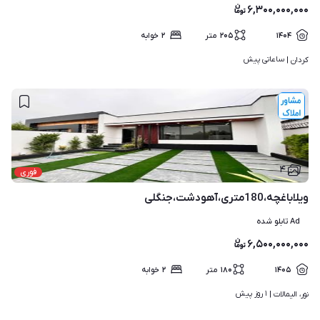
۶,۳۰۰,۰۰۰,۰۰۰
۱۴۰۴
۲۰۵
متر
۲
خوابه
ساعاتی پیش
کردان | 
۴
فوری
ویلاباغچه،180متری،آهودشت،جنگلی
Ad تابلو شده
۶,۵۰۰,۰۰۰,۰۰۰
۱۴۰۵
۱۸۰
متر
۲
خوابه
۱ روز پیش
نور، الیمالات | 