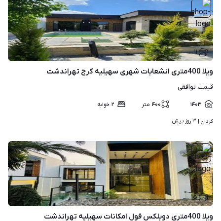
۱۱
ویلا 400متری انشعابات شهری سهیلیه کرج تهراندشت
توافقی
قیمت
۱۴۰۳
۴۰۰
متر
۲
خوابه
۳ روز پیش
کردان | 
۱۵
ویلا 400متری دوبلکس فول امکانات سهیلیه تهراندشت