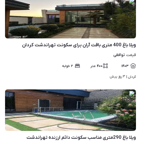
۱۲
ویلا باغ 400 متری بافت آران برای سکونت تهراندشت کردان
توافقی
قیمت
۱۴۰۳
۴۰۰
متر
۲
خوابه
۳ روز پیش
کردان | 
۱۳
ویلا باغ 290متری مناسب سکونت دائم ارزنده تهراندشت