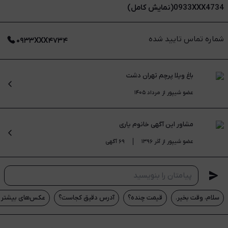
0933XXX4734(نمایش کامل)
شماره تماس تایید شده
۰۹۳۳XXX۴۷۳۴
باغ ویلا پرچم تهران دشت
عضو شیپور از مرداد ۱۴۰۵
مشاور این آگهی
خانوم یاری
عضو شیپور از آذر ۱۳۹۶
۶۹ آگهی
سلام، وقت بخیر.
قیمت چنده؟
آدرس دقیق کجاست؟
عکس‌های بیشتر م