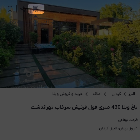
برای این آگهی یادداشت ثبت کنید.
البرز
کردان
املاک
خرید و فروش ویلا
باغ ویلا 430 متری فول فرنیش سرخاب تهراندشت
قیمت
توافقی
۲ روز پیش، البرز، کردان