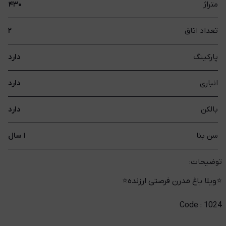
متراژ
۴۳۰
تعداد اتاق
۲
پارکینگ
دارد
انباری
دارد
بالکن
دارد
سن بنا
۱ سال
توضیحات:
⭐️ویلا باغ مدرن فرصتی ارزنده⭐️
Code : 1024