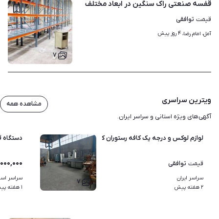
قفسه صنعتی راک سنگین در ابعاد مختلف
توافقی
قیمت
۴ روز پیش
آمل، امام رضا، 
۷
ویترین سراسری
مشاهده همه
آگهی‌های ویژه استانی و سراسر ایران.
لوازم لوکس و درجه یک کافه رستوران کامل در حد نو
دستگاه قه
,۰۰۰,۰۰۰
توافقی
قیمت
سراسر ایران
سراسر استا
۷
۲ هفته پیش
۱ هفته پیش