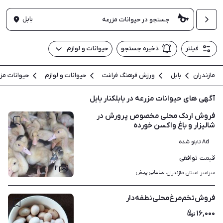
بابل
فیلتر
ذخیره جستجو
حیوانات و لوازم
مازندران
بابل
ورزش فرهنگ فراغت
حیوانات و لوازم
حیوانات مز
آگهی های حیوانات مزرعه در بابلکنار بابل
فروش اردک محلی مخصوص پرورش در
شالیزار و باغ واکسن خورده
Ad تابلو شده
توافقی
قیمت
۲
ساعاتی پیش
سراسر استان مازندران، 
فروش‌تخم‌مرغ‌محلی‌نطفه‌دار
۱۶,۰۰۰