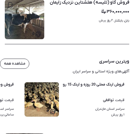
فروش گاو (تلیسه) هلشتاین نزدیک زایمان
۳۶۰,۰۰۰,۰۰۰
۲ روز پیش
بابل، بابلکنار، 
۵
ویترین سراسری
مشاهده همه
آگهی‌های ویژه استانی و سراسر ایران.
فروش اردک محلی 20 روزه و اردک 15 روزه محلی درجه یک با ضمانت
فروش ویژه اردک محلی 15
توافقی
تو
قیمت
قیمت
سراسر استان مازندران
سراسر استا
۲
۱ روز پیش
ساعاتی پی