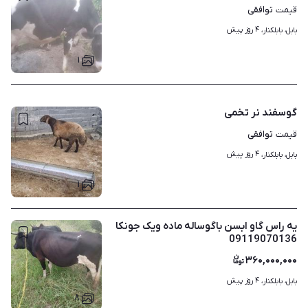
توافقی
قیمت
۴ روز پیش
بابل، بابلکنار، 
۱
گوسفند نر تخمی
توافقی
قیمت
۴ روز پیش
بابل، بابلکنار، 
۱
یه راس گاو ابسن باگوساله ماده ویک جونکا
09119070136
۳۶۰,۰۰۰,۰۰۰
۴ روز پیش
بابل، بابلکنار، 
۸