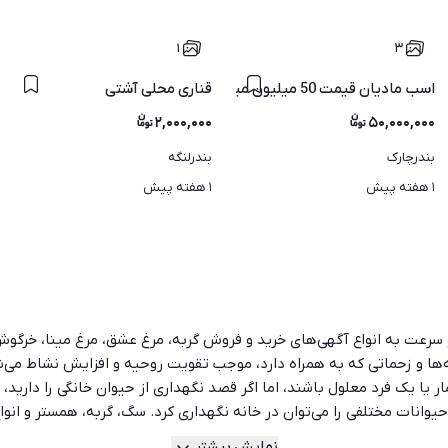
۱
۳
اسب مادیان قیمت 50 میلیون میباشد
ز نژادها مخصوص پرورش در شالیزا
قناری محلی آشتی
۲,۰۰۰,۰۰۰
۵۰,۰۰۰,۰۰۰
بندرچارک
بندرلنگه
۱ هفته پیش
۱ هفته پیش
 و سرعت به انواع آگهی‌های خرید و فروش گربه، مرغ عشق، مرغ مینا، خرگوش
‌ها و زحماتی که به همراه دارد، موجب تقویت روحیه و افزایش نشاط می‌شود
ار یا یک فرد معلول باشند، اما اگر قصد نگهداری از حیوان خانگی را دارید،
حیوانات مختلفی را می‌توان در خانه نگهداری کرد. سگ، گربه، همستر و انوا
انگی، باید به شرایط خانه و نیازهای حیوان توجه کنید. اگر در آپارتمان زن
نمایش بیشتر