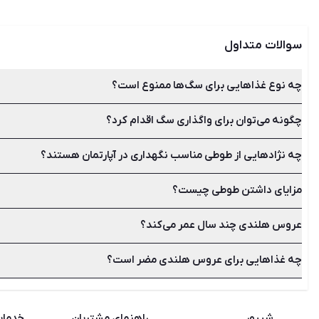
و آسایش حیوان خانگی که شامل غذا، آب، سرپناه، مراقبت‌های بهداشت
نگهداری سگ به طور کلی ممنوع است. علاوه‌براین برخی سگ‌ها نیاز دا
خانگی، حتم
سوالات متداول
چه نوع غذاهایی برای سگ‌ها ممنوع است؟
چگونه می‌توان برای واگذاری سگ اقدام کرد؟
اگر سرپرستی سگی را به عهده دارید باید همواره لیست غذاهای مضر و 
لبنیات، انگور، کشمش، شکلات، الکل و تخم‌ مرغ خام از جمله غذاه
چه نژادهایی از طوطی مناسب نگهداری در آپارتمان هستند؟
برای این کار می‌توانید از طریق سایت شیپور آگهی‌های روزانه واگذ
انتخاب کنید.
مزایای داشتن طوطی چیست؟
طوطی انواع و نژادهای گوناگونی دارد که با کمی تحقیق می‌توانید منا
کاسکو، مرغ عشق، عروس هلندی، ملنگو یا شاه طوطی، کاکادو، ماکائو
عروس هلندی چند سال عمر می‌کند؟
هوش عجیب طوطی‌ها، توانایی صحبت در بسیاری از گونه‌ها، تنوع بالا
تبدیل کرده است.
چه غذاهایی برای عروس هلندی مضر است؟
افزایش داد.
عروس هلندی‌ها نمی توانند مواد غذایی شور، شیرین، شکلات و هرگون
شیپور
راهنمای مشتریان
خدما