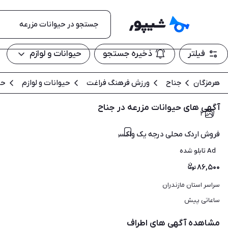
فیلتر
ذخیره جستجو
حیوانات و لوازم
هرمزگان
جناح
ورزش فرهنگ فراغت
حیوانات و لوازم
حی
آگهی های حیوانات مزرعه در جناح
۲
فروش اردک محلی درجه یک واکسن خورده با ضمانت اردک ورامینی
Ad تابلو شده
۸۶,۵۰۰
سراسر استان مازندران
ساعاتی پیش
مشاهده آگهی های اطراف