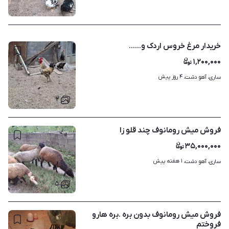
۳
خریدار مرغ خروس اردک و......
۱,۲۰۰,۰۰۰
۴ روز پیش
ساری، آهو دشت، 
۲
فروش میش رومانوف چند قلو زا
۳۵,۰۰۰,۰۰۰
۱ هفته پیش
ساری، آهو دشت، 
۵
فروش میش رومانوف بدون بره .بره هارو
فروختم